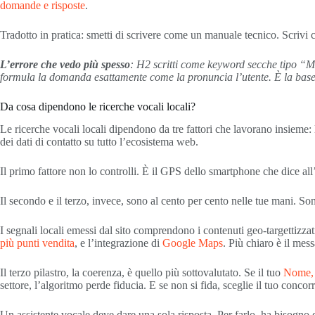
domande e risposte
.
Tradotto in pratica: smetti di scrivere come un manuale tecnico. Scrivi 
L’errore che vedo più spesso
: H2 scritti come keyword secche tipo “Mi
formula la domanda esattamente come la pronuncia l’utente. È la base 
Da cosa dipendono le ricerche vocali locali?
Le ricerche vocali locali dipendono da tre fattori che lavorano insieme: 
dei dati di contatto su tutto l’ecosistema web.
Il primo fattore non lo controlli. È il GPS dello smartphone che dice all
Il secondo e il terzo, invece, sono al cento per cento nelle tue mani. So
I segnali locali emessi dal sito comprendono i contenuti geo-targettizzat
più punti vendita
, e l’integrazione di
Google Maps
. Più chiaro è il mes
Il terzo pilastro, la coerenza, è quello più sottovalutato. Se il tuo
Nome, 
settore, l’algoritmo perde fiducia. E se non si fida, sceglie il tuo concor
Un assistente vocale deve dare una sola risposta. Per farlo, ha bisogno 