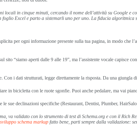
ioni locali in cinque minuti, cercando il nome dell’attività su Google e 
foglio Excel e parto a sistemarli uno per uno. La fiducia algoritmica s
ta esplicita per ogni informazione presente sulla tua pagina, in modo che 
 sul sito “siamo aperti dalle 9 alle 19”, ma l’assistente vocale capisce con 
re. Con i dati strutturati, legge direttamente la risposta. Da una giungla 
in bicicletta con le ruote sgonfie. Puoi anche pedalare, ma vai piano 
e le sue declinazioni specifiche (Restaurant, Dentist, Plumber, HairSalon 
ema, va validato con lo strumento di test di Schema.org e con il Rich R
i sviluppo schema markup
fatto bene, parti sempre dalla validazione: sen