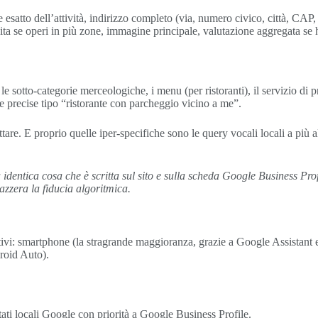
satto dell’attività, indirizzo completo (via, numero civico, città, CAP, 
vita se operi in più zone, immagine principale, valutazione aggregata se 
 sotto-categorie merceologiche, i menu (per ristoranti), il servizio di p
nde precise tipo “ristorante con parcheggio vicino a me”.
are. E proprio quelle iper-specifiche sono le query vocali locali a più a
 identica cosa che è scritta sul sito e sulla scheda Google Business P
azzera la fiducia algoritmica.
itivi: smartphone (la stragrande maggioranza, grazie a Google Assistan
roid Auto).
ati locali Google con priorità a Google Business Profile.