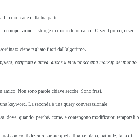
 fila non cade dalla tua parte.
i la competizione si stringe in modo drammatico. O sei il primo, o sei
rdinato viene tagliato fuori dall’algoritmo.
ompleta, verificata e attiva, anche il miglior schema markup del mondo
un amico. Non sono parole chiave secche. Sono frasi.
 è una keyword. La seconda è una query conversazionale.
 cosa, dove, quando, perché, come, e contengono modificatori temporali o
tuoi contenuti devono parlare quella lingua: piena, naturale, fatta di