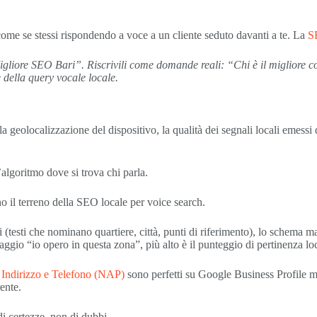
come se stessi rispondendo a voce a un cliente seduto davanti a te. La
S
gliore SEO Bari”. Riscrivili come domande reali: “Chi è il migliore co
della query vocale locale.
la geolocalizzazione del dispositivo, la qualità dei segnali locali emessi
’algoritmo dove si trova chi parla.
no il terreno della SEO locale per voice search.
i (testi che nominano quartiere, città, punti di riferimento), lo schema 
saggio “io opero in questa zona”, più alto è il punteggio di pertinenza lo
Indirizzo e Telefono (NAP)
sono perfetti su Google Business Profile m
rente.
di certezze, non di dubbi.