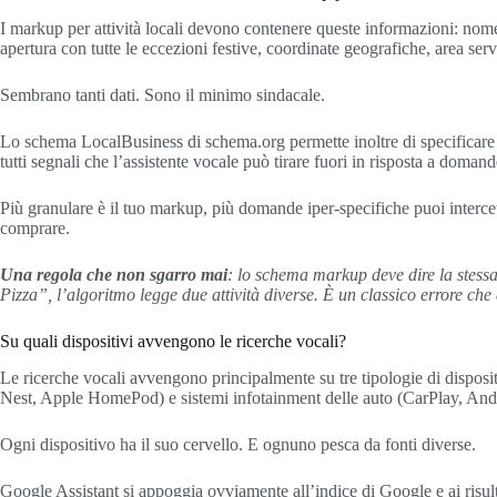
I markup per attività locali devono contenere queste informazioni: nome e
apertura con tutte le eccezioni festive, coordinate geografiche, area ser
Sembrano tanti dati. Sono il minimo sindacale.
Lo schema LocalBusiness di schema.org permette inoltre di specificare le
tutti segnali che l’assistente vocale può tirare fuori in risposta a doma
Più granulare è il tuo markup, più domande iper-specifiche puoi intercett
comprare.
Una regola che non sgarro mai
: lo schema markup deve dire la stessa
Pizza”, l’algoritmo legge due attività diverse. È un classico errore che 
Su quali dispositivi avvengono le ricerche vocali?
Le ricerche vocali avvengono principalmente su tre tipologie di dispos
Nest, Apple HomePod) e sistemi infotainment delle auto (CarPlay, And
Ogni dispositivo ha il suo cervello. E ognuno pesca da fonti diverse.
Google Assistant si appoggia ovviamente all’indice di Google e ai risult