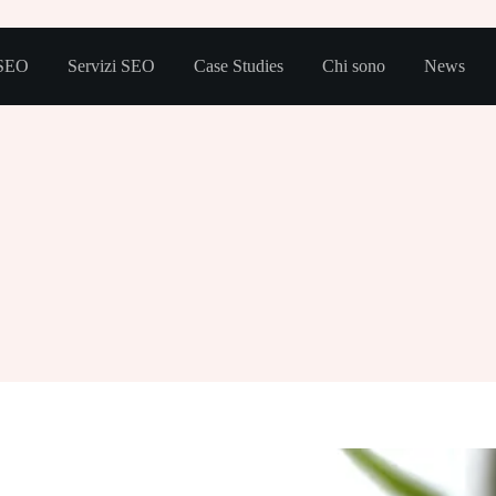
 SEO
Servizi SEO
Case Studies
Chi sono
News