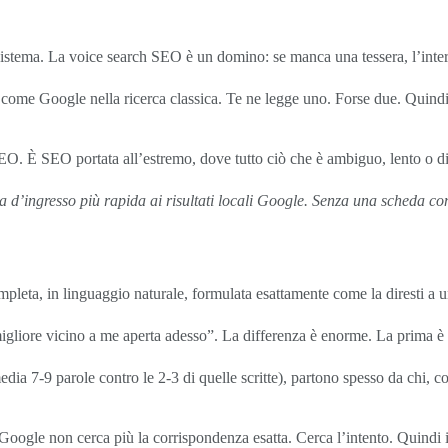
istema. La voice search SEO è un domino: se manca una tessera, l’intera
ati come Google nella ricerca classica. Te ne legge uno. Forse due. Quind
. È SEO portata all’estremo, dove tutto ciò che è ambiguo, lento o diso
ta d’ingresso più rapida ai risultati locali Google. Senza una scheda c
leta, in linguaggio naturale, formulata esattamente come la diresti a 
 migliore vicino a me aperta adesso”. La differenza è enorme. La prima
dia 7-9 parole contro le 2-3 di quelle scritte), partono spesso da chi,
Google non cerca più la corrispondenza esatta. Cerca l’intento. Quindi i 