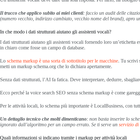
Il trucco che applico subito ai miei clienti
: faccio un audit delle citaz
(numero vecchio, indirizzo cambiato, vecchio nome del brand), apro un 
In che modo i dati strutturati aiutano gli assistenti vocali?
I dati strutturati aiutano gli assistenti vocali fornendo loro un’etichet
in chiaro come fosse un campo di database.
Lo
schema markup è una sorta di sottotitolo per le macchine
. Tu scrivi
metti un markup schema.org che lo dichiara apertamente.
Senza dati strutturati, l’AI fa fatica. Deve interpretare, dedurre, sbaglia
Ecco perché la voice search SEO senza schema markup è come gareggiare 
Per le attività locali, lo schema più importante è LocalBusiness, con tutt
Un dettaglio tecnico che molti dimenticano
: non basta inserire lo sch
ignorato dall’algoritmo per un campo errato. Se ti serve un
servizio d
Quali informazioni si indicano tramite i markup per attività locali