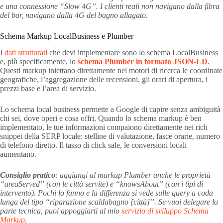
e una connessione “Slow 4G”. I clienti reali non navigano dalla fibra
del bar, navigano dalla 4G del bagno allagato.
Schema Markup LocalBusiness e Plumber
I
dati strutturati
che devi implementare sono lo schema LocalBusiness
e, più specificamente, lo
schema Plumber in formato JSON-LD
.
Questi markup iniettano direttamente nei motori di ricerca le coordinate
geografiche, l’aggregazione delle recensioni, gli orari di apertura, i
prezzi base e l’area di servizio.
Lo schema local business permette a Google di capire senza ambiguità
chi sei, dove operi e cosa offri. Quando lo schema markup è ben
implementato, le tue informazioni compaiono direttamente nei rich
snippet della SERP locale: stelline di valutazione, fasce orarie, numero
di telefono diretto. Il tasso di click sale, le conversioni locali
aumentano.
Consiglio pratico
: aggiungi al markup Plumber anche le proprietà
“areaServed” (con le città servite) e “knowsAbout” (con i tipi di
intervento). Pochi lo fanno e la differenza si vede sulle query a coda
lunga del tipo “riparazione scaldabagno [città]”. Se vuoi delegare la
parte tecnica, puoi appoggiarti al mio
servizio di sviluppo Schema
Markup
.