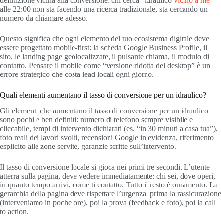
definizione vicina alla conversione: chi cerca “idraulico
vicino a me
”
alle 22:00 non sta facendo una ricerca tradizionale, sta cercando un
numero da chiamare adesso.
Questo significa che ogni elemento del tuo ecosistema digitale deve
essere progettato mobile-first: la scheda Google Business Profile, il
sito, le landing page geolocalizzate, il pulsante chiama, il modulo di
contatto. Pensare il mobile come “versione ridotta del desktop” è un
errore strategico che costa lead locali ogni giorno.
Quali elementi aumentano il tasso di conversione per un idraulico?
Gli elementi che aumentano il tasso di conversione per un idraulico
sono pochi e ben definiti: numero di telefono sempre visibile e
cliccabile, tempi di intervento dichiarati (es. “in 30 minuti a casa tua”),
foto reali dei lavori svolti, recensioni Google in evidenza, riferimento
esplicito alle zone servite, garanzie scritte sull’intervento.
Il tasso di conversione locale si gioca nei primi tre secondi. L’utente
atterra sulla pagina, deve vedere immediatamente: chi sei, dove operi,
in quanto tempo arrivi, come ti contatto. Tutto il resto è ornamento. La
gerarchia della pagina deve rispettare l’urgenza: prima la rassicurazione
(interveniamo in poche ore), poi la prova (feedback e foto), poi la call
to action.