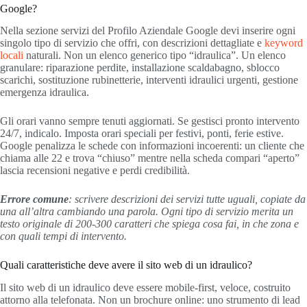
Google?
Nella sezione servizi del Profilo Aziendale Google devi inserire ogni
singolo tipo di servizio che offri, con descrizioni dettagliate e
keyword
locali
naturali. Non un elenco generico tipo “idraulica”. Un elenco
granulare: riparazione perdite, installazione scaldabagno, sblocco
scarichi, sostituzione rubinetterie, interventi idraulici urgenti, gestione
emergenza idraulica.
Gli orari vanno sempre tenuti aggiornati. Se gestisci pronto intervento
24/7, indicalo. Imposta orari speciali per festivi, ponti, ferie estive.
Google penalizza le schede con informazioni incoerenti: un cliente che
chiama alle 22 e trova “chiuso” mentre nella scheda compari “aperto”
lascia recensioni negative e perdi credibilità.
Errore comune
: scrivere descrizioni dei servizi tutte uguali, copiate da
una all’altra cambiando una parola. Ogni tipo di servizio merita un
testo originale di 200-300 caratteri che spiega cosa fai, in che zona e
con quali tempi di intervento.
Quali caratteristiche deve avere il sito web di un idraulico?
Il sito web di un idraulico deve essere mobile-first, veloce, costruito
attorno alla telefonata. Non un brochure online: uno strumento di lead