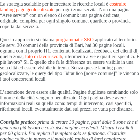
La strategia scalabile per intercettare le ricerche locali è
costruire
landing page geolocalizzate
per ogni zona servita. Non una pagina
“Aree servite” con un elenco di comuni: una pagina dedicata,
originale, completa per ogni singolo comune, quartiere o provincia
coperta dal servizio.
Questo approccio si chiama
programmatic SEO
applicato al territorio.
Se servi 30 comuni della provincia di Bari, hai 30 pagine locali,
ognuna con il proprio H1, contenuti localizzati, feedback dei clienti di
quella zona,
foto di lavori svolti
, riferimenti a vie e quartieri specifici. È
più lavoro? Sì. È quello che fa la differenza tra essere visibile in una
sola città ed essere visibile in trenta. Senza queste landing page
geolocalizzate, le query del tipo “idraulico [nome comune]” le vincono
i tuoi concorrenti locali.
L’attenzione deve essere alla qualità. Pagine duplicate cambiando solo
il nome della città vengono penalizzate. Ogni pagina deve avere
informazioni reali su quella zona: tempi di intervento, casi specifici,
riferimenti locali, eventualmente dati sui prezzi se varia per distanza.
Consiglio pratico
: prima di creare 30 pagine, parti dalle 5 zone che ti
generano più lavoro e costruisci pagine eccellenti. Misura i risultati
per 60 giorni. Poi replica il template solo se funziona. Costruire
pagine cattive in massa è il modo più rapido di farsi penalizzare.