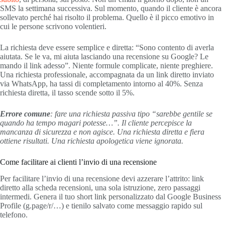
SMS la settimana successiva. Sul momento, quando il cliente è ancora
sollevato perché hai risolto il problema. Quello è il picco emotivo in
cui le persone scrivono volentieri.
La richiesta deve essere semplice e diretta: “Sono contento di averla
aiutata. Se le va, mi aiuta lasciando una recensione su Google? Le
mando il link adesso”. Niente formule complicate, niente preghiere.
Una richiesta professionale, accompagnata da un link diretto inviato
via WhatsApp, ha tassi di completamento intorno al 40%. Senza
richiesta diretta, il tasso scende sotto il 5%.
Errore comune
: fare una richiesta passiva tipo “sarebbe gentile se
quando ha tempo magari potesse…”. Il cliente percepisce la
mancanza di sicurezza e non agisce. Una richiesta diretta e fiera
ottiene risultati. Una richiesta apologetica viene ignorata.
Come facilitare ai clienti l’invio di una recensione
Per facilitare l’invio di una recensione devi azzerare l’attrito: link
diretto alla scheda recensioni, una sola istruzione, zero passaggi
intermedi. Genera il tuo short link personalizzato dal Google Business
Profile (g.page/r/…) e tienilo salvato come messaggio rapido sul
telefono.