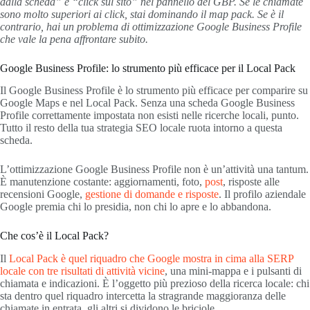
dalla scheda” e “click sul sito” nel pannello del GBP. Se le chiamate
sono molto superiori ai click, stai dominando il map pack. Se è il
contrario, hai un problema di ottimizzazione Google Business Profile
che vale la pena affrontare subito.
Google Business Profile: lo strumento più efficace per il Local Pack
Il Google Business Profile è lo strumento più efficace per comparire su
Google Maps e nel Local Pack. Senza una scheda Google Business
Profile correttamente impostata non esisti nelle ricerche locali, punto.
Tutto il resto della tua strategia SEO locale ruota intorno a questa
scheda.
L’ottimizzazione Google Business Profile non è un’attività una tantum.
È manutenzione costante: aggiornamenti, foto,
post
, risposte alle
recensioni Google,
gestione di domande e risposte
. Il profilo aziendale
Google premia chi lo presidia, non chi lo apre e lo abbandona.
Che cos’è il Local Pack?
Il
Local Pack è quel riquadro che Google mostra in cima alla SERP
locale con tre risultati di attività vicine
, una mini-mappa e i pulsanti di
chiamata e indicazioni. È l’oggetto più prezioso della ricerca locale: chi
sta dentro quel riquadro intercetta la stragrande maggioranza delle
chiamate in entrata, gli altri si dividono le briciole.