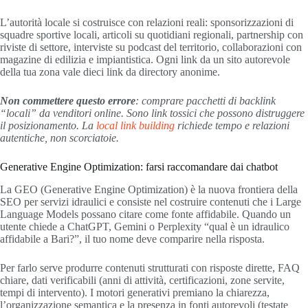
L’autorità locale si costruisce con relazioni reali: sponsorizzazioni di
squadre sportive locali, articoli su quotidiani regionali, partnership con
riviste di settore, interviste su podcast del territorio, collaborazioni con
magazine di edilizia e impiantistica. Ogni link da un sito autorevole
della tua zona vale dieci link da directory anonime.
Non commettere questo errore
: comprare pacchetti di backlink
“locali” da venditori online. Sono link tossici che possono distruggere
il posizionamento. La
local link building
richiede tempo e relazioni
autentiche, non scorciatoie.
Generative Engine Optimization: farsi raccomandare dai chatbot
La GEO (Generative Engine Optimization) è la nuova frontiera della
SEO per servizi idraulici e consiste nel costruire contenuti che i Large
Language Models possano citare come fonte affidabile. Quando un
utente chiede a ChatGPT, Gemini o Perplexity “qual è un idraulico
affidabile a Bari?”, il tuo nome deve comparire nella risposta.
Per farlo serve produrre contenuti strutturati con risposte dirette, FAQ
chiare, dati verificabili (anni di attività, certificazioni, zone servite,
tempi di intervento). I motori generativi premiano la chiarezza,
l’organizzazione semantica e la presenza in fonti autorevoli (testate