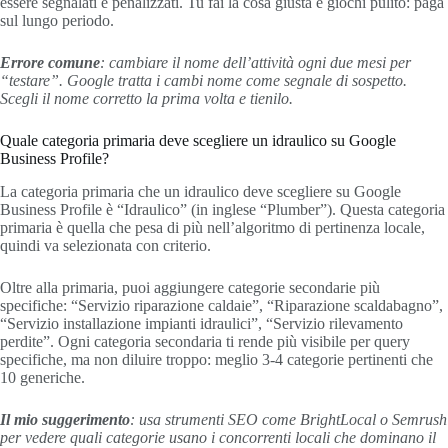
essere segnalati e penalizzati. Tu fai la cosa giusta e giochi pulito: paga
sul lungo periodo.
Errore comune
: cambiare il nome dell’attività ogni due mesi per
“testare”. Google tratta i cambi nome come segnale di sospetto.
Scegli il nome corretto la prima volta e tienilo.
Quale categoria primaria deve scegliere un idraulico su Google
Business Profile?
La categoria primaria che un idraulico deve scegliere su Google
Business Profile è “Idraulico” (in inglese “Plumber”). Questa categoria
primaria è quella che pesa di più nell’algoritmo di pertinenza locale,
quindi va selezionata con criterio.
Oltre alla primaria, puoi aggiungere categorie secondarie più
specifiche: “Servizio riparazione caldaie”, “Riparazione scaldabagno”,
“Servizio installazione impianti idraulici”, “Servizio rilevamento
perdite”. Ogni categoria secondaria ti rende più visibile per query
specifiche, ma non diluire troppo: meglio 3-4 categorie pertinenti che
10 generiche.
Il mio suggerimento
: usa strumenti SEO come BrightLocal o Semrush
per vedere quali categorie usano i concorrenti locali che dominano il