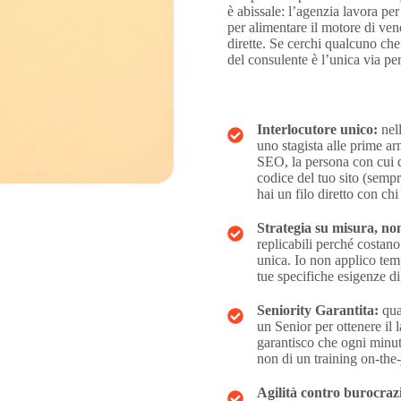
è abissale: l’agenzia lavora per 
per alimentare il motore di ven
dirette. Se cerchi qualcuno che 
del consulente è l’unica via per
Interlocutore unico:
nell
uno stagista alle prime a
SEO, la persona con cui de
codice del tuo sito (semp
hai un filo diretto con chi
Strategia su misura, non
replicabili perché costan
unica. Io non applico tem
tue specifiche esigenze di
Seniority Garantita:
qua
un Senior per ottenere il
garantisco che ogni minuto
non di un training on-the-
Agilità contro burocraz