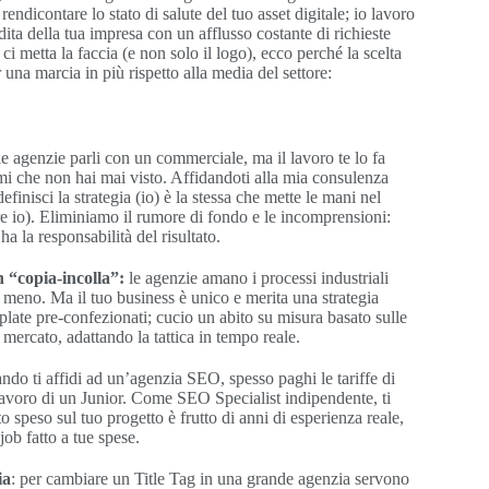
rendicontare lo stato di salute del tuo asset digitale; io lavoro
dita della tua impresa con un afflusso costante di richieste
ci metta la faccia (e non solo il logo), ecco perché la scelta
 una marcia in più rispetto alla media del settore:
e agenzie parli con un commerciale, ma il lavoro te lo fa
rmi che non hai mai visto. Affidandoti alla mia consulenza
finisci la strategia (io) è la stessa che mette le mani nel
re io). Eliminiamo il rumore di fondo e le incomprensioni:
 ha la responsabilità del risultato.
 “copia-incolla”:
le agenzie amano i processi industriali
o meno. Ma il tuo business è unico e merita una strategia
plate pre-confezionati; cucio un abito su misura basato sulle
 mercato, adattando la tattica in tempo reale.
ndo ti affidi ad un’agenzia SEO, spesso paghi le tariffe di
 lavoro di un Junior. Come SEO Specialist indipendente, ti
 speso sul tuo progetto è frutto di anni di esperienza reale,
job fatto a tue spese.
ia
: per cambiare un Title Tag in una grande agenzia servono