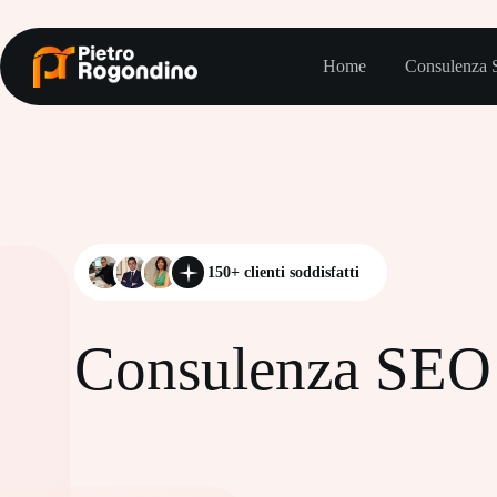
Salta
al
contenuto
Home
Consulenza
150+ clienti soddisfatti
Consulenza SEO 