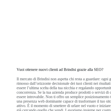
Vuoi ottenere nuovi clienti ad Brindisi grazie alla SEO?
Il mercato di Brindisi non aspetta chi resta a guardare: ogni 
rimosso dall’orizzonte decisionale dei tuoi clienti nei risultati
essere l’ultima scelta della tua nicchia e regalando opportunit
concorrenza. Se la tua azienda produce prodotti o servizi di 
essere introvabile. Non ti offro un semplice posizionamento t
una presenza web dominante capace di trasformare il tuo sito
attivo. È il momento di smettere di urlare nel vuoto e iniziare
già cercando quello che vendi. Lavoriamo insieme per costrui