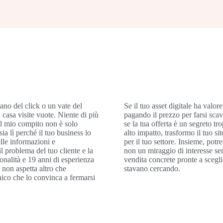
ano del click o un vate del
Se il tuo asset digitale ha valo
a casa visite vuote. Niente di più
pagando il prezzo per farsi scav
 Il mio compito non è solo
se la tua offerta è un segreto t
a lì perché il tuo business lo
alto impatto, trasformo il tuo si
elle informazioni e
per il tuo settore. Insieme, potr
l problema del tuo cliente e la
non un miraggio di interesse se
nalità e 19 anni di esperienza
vendita concrete pronte a scegli
 non aspetta altro che
stavano cercando.
unico che lo convinca a fermarsi