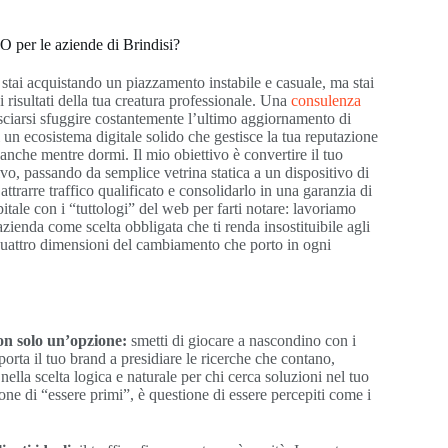
O per le aziende di Brindisi?
stai acquistando un piazzamento instabile e casuale, ma stai
 risultati della tua creatura professionale. Una
consulenza
asciarsi sfuggire costantemente l’ultimo aggiornamento di
i un ecosistema digitale solido che gestisce la tua reputazione
anche mentre dormi. Il mio obiettivo è convertire il tuo
vo, passando da semplice vetrina statica a un dispositivo di
ttrarre traffico qualificato e consolidarlo in una garanzia di
pitale con i “tuttologi” del web per farti notare: lavoriamo
azienda come scelta obbligata che ti renda insostituibile agli
 quattro dimensioni del cambiamento che porto in ogni
on solo un’opzione:
smetti di giocare a nascondino con i
 porta il tuo brand a presidiare le ricerche che contano,
ella scelta logica e naturale per chi cerca soluzioni nel tuo
one di “essere primi”, è questione di essere percepiti come i