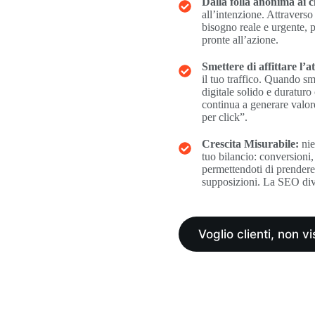
Dalla folla anonima ai cl
all’intenzione. Attravers
bisogno reale e urgente, p
pronte all’azione.
Smettere di affittare l’a
il tuo traffico. Quando s
digitale solido e duraturo
continua a generare valore
per click”.
Crescita Misurabile:
nie
tuo bilancio: conversioni, 
permettendoti di prendere d
supposizioni. La SEO dive
Voglio clienti, non vi