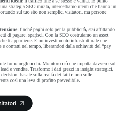
ienti ideali
: il traffico fine a se stesso è vanità. Io punto
o una strategia SEO mirata, intercettiamo utenti che hanno un
ortando sul tuo sito non semplici visitatori, ma persone
ttenzione
: finché paghi solo per la pubblicità, stai affittando
metti di pagare, sparisci. Con la SEO costruiamo un asset
 che ti appartiene. È un investimento infrastrutturale che
 e contatti nel tempo, liberandoti dalla schiavitù del “pay
nte fumo negli occhi. Monitoro ciò che impatta davvero sul
lead e vendite. Trasformo i dati grezzi in insight strategici,
ecisioni basate sulla realtà dei fatti e non sulle
nta così una leva di profitto prevedibile.
sitatori