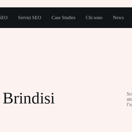
 SEO
Servizi SEO
Case Studies
Chi sono
News
Brindisi
Sc
st
l’u