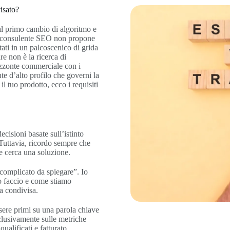
isato?
 al primo cambio di algoritmo e
on consulente SEO non propone
ltati in un palcoscenico di grida
re non è la ricerca di
orizzonte commerciale con i
nte d’alto profilo che governi la
il tuo prodotto, ecco i requisiti
cisioni basate sull’istinto
 Tuttavia, ricordo sempre che
e cerca una soluzione.
 complicato da spiegare”. Io
o faccio e come stiamo
a condivisa.
sere primi su una parola chiave
sclusivamente sulle metriche
ualificati e fatturato.