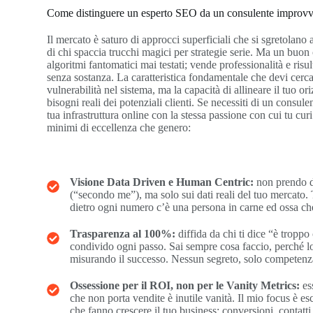
Come distinguere un esperto SEO da un consulente improvv
Il mercato è saturo di approcci superficiali che si sgretolano
di chi spaccia trucchi magici per strategie serie. Ma un bu
algoritmi fantomatici mai testati; vende professionalità e risu
senza sostanza. La caratteristica fondamentale che devi cerca
vulnerabilità nel sistema, ma la capacità di allineare il tuo 
bisogni reali dei potenziali clienti. Se necessiti di un consule
tua infrastruttura online con la stessa passione con cui tu curi 
minimi di eccellenza che genero:
Visione Data Driven e Human Centric:
non prendo de
(“secondo me”), ma solo sui dati reali del tuo mercato.
dietro ogni numero c’è una persona in carne ed ossa ch
Trasparenza al 100%:
diffida da chi ti dice “è troppo
condivido ogni passo. Sai sempre cosa faccio, perché l
misurando il successo. Nessun segreto, solo competenz
Ossessione per il ROI, non per le Vanity Metrics:
es
che non porta vendite è inutile vanità. Il mio focus è e
che fanno crescere il tuo business: conversioni, contatti q