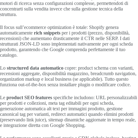
motori di ricerca senza configurazioni complesse, permettendoti di
concentrarti sulla vendita invece che sulla gestione tecnica della
struttura.
Il focus sull’ecommerce optimization è totale: Shopify genera
automaticamente
rich snippets
per i prodotti (prezzo, disponibilità,
recensioni) che aumentano drasticamente il CTR nelle SERP. I dati
strutturati JSON-LD sono implementati nativamente per ogni scheda
prodotto, garantendo che Google comprenda perfettamente il tuo
catalogo.
Lo
structured data automatico
copre: product schema con varianti,
recensioni aggregate, disponibilità magazzino, breadcrumb navigation,
organization markup e local business (se applicabile). Tutto questo
funziona out-of-the-box senza installare plugin o modificare codice.
Le
product SEO features
specifiche includono: URL personalizzabili
per prodotti e collezioni, meta tag editabili per ogni scheda,
generazione automatica alt text per immagini prodotto, gestione
canonical tag per varianti, redirect automatici quando elimini prodotti
(preservando link juice), sitemap dinamiche aggiornate in tempo reale,
e integrazione diretta con Google Shopping.