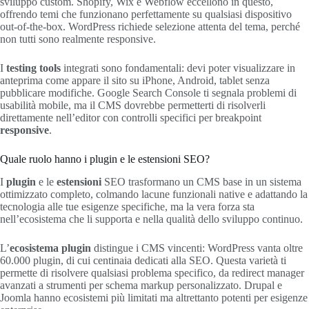
sviluppo custom. Shopify, Wix e Webflow eccellono in questo,
offrendo temi che funzionano perfettamente su qualsiasi dispositivo
out-of-the-box. WordPress richiede selezione attenta del tema, perché
non tutti sono realmente responsive.
I
testing tools
integrati sono fondamentali: devi poter visualizzare in
anteprima come appare il sito su iPhone, Android, tablet senza
pubblicare modifiche. Google Search Console ti segnala problemi di
usabilità mobile, ma il CMS dovrebbe permetterti di risolverli
direttamente nell’editor con controlli specifici per breakpoint
responsive
.
Quale ruolo hanno i plugin e le estensioni SEO?
I
plugin
e le
estensioni
SEO trasformano un CMS base in un sistema
ottimizzato completo, colmando lacune funzionali native e adattando la
tecnologia alle tue esigenze specifiche, ma la vera forza sta
nell’ecosistema che li supporta e nella qualità dello sviluppo continuo.
L’
ecosistema plugin
distingue i CMS vincenti: WordPress vanta oltre
60.000 plugin, di cui centinaia dedicati alla SEO. Questa varietà ti
permette di risolvere qualsiasi problema specifico, da redirect manager
avanzati a strumenti per schema markup personalizzato. Drupal e
Joomla hanno ecosistemi più limitati ma altrettanto potenti per esigenze