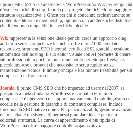
I principali CMS SEO alternativi a WordPress sono Wix per semplicità
d’uso e velocità di setup, Joomla per progetti che richiedono maggiore
struttura organizzativa, e Ghost per chi si concentra esclusivamente su
contenuti editoriali e membership, ognuno con caratteristiche distintive
che li rendono competitivi in specifiche nicchie.
Wix
rappresenta la soluzione ideale per chi cerca un approccio drag-
and-drop senza competenze tecniche: offre oltre 2.000 template
responsive, strumenti SEO integrati, certificati SSL gratuiti e gestione
automatica dell’hosting. Il suo editor visuale con AI permette di creare
siti professionali in pochi minuti, rendendolo perfetto per freelance,
piccole imprese e progetti che necessitano setup rapido senza
manutenzione tecnica. Il limite principale è la minore flessibilità per siti
complessi o in forte crescita.
Joomla
, il primo CMS SEO che ho imparato ad usare nel 2007, si
posiziona a metà strada tra WordPress e Drupal in termini di
complessità: è open-source, supporta nativamente il multilinguismo ed
eccelle nella gestione di gerarchie di contenuti complesse. Include
funzionalità SEO native come URL personalizzabili, gestione avanzata
dei metadati e un sistema di permessi granulare ideale per team
editoriali strutturati. La curva di apprendimento è più ripida di
WordPress ma offre maggiore controllo organizzativo.