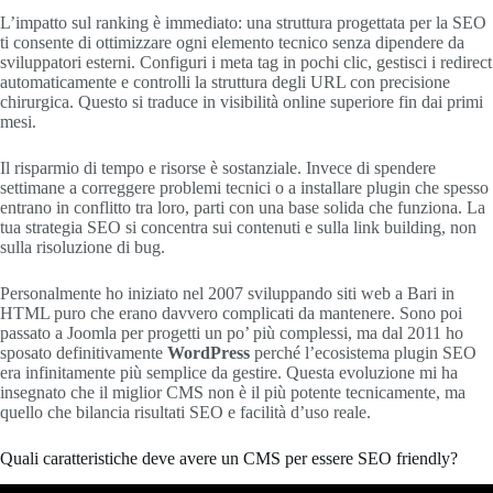
L’impatto sul ranking è immediato: una struttura progettata per la SEO
ti consente di ottimizzare ogni elemento tecnico senza dipendere da
sviluppatori esterni. Configuri i meta tag in pochi clic, gestisci i redirect
automaticamente e controlli la struttura degli URL con precisione
chirurgica. Questo si traduce in visibilità online superiore fin dai primi
mesi.
Il risparmio di tempo e risorse è sostanziale. Invece di spendere
settimane a correggere problemi tecnici o a installare plugin che spesso
entrano in conflitto tra loro, parti con una base solida che funziona. La
tua strategia SEO si concentra sui contenuti e sulla link building, non
sulla risoluzione di bug.
Personalmente ho iniziato nel 2007 sviluppando siti web a Bari in
HTML puro che erano davvero complicati da mantenere. Sono poi
passato a Joomla per progetti un po’ più complessi, ma dal 2011 ho
sposato definitivamente
WordPress
perché l’ecosistema plugin SEO
era infinitamente più semplice da gestire. Questa evoluzione mi ha
insegnato che il miglior CMS non è il più potente tecnicamente, ma
quello che bilancia risultati SEO e facilità d’uso reale.
Quali caratteristiche deve avere un CMS per essere SEO friendly?