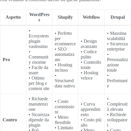
WordPres
Aspetto
Shopify
Webflow
Drupal
s
•
• Perfetto
• Massima
Ecosystem
per
scalabilità
plugin
• Design
ecommerce
• Sicurezza
vastissimo
avanzato
• SEO
enterprise
•
• Codice
automatizz
•
Communit
pulito
Pro
ato
Personalizz
y enorme
• Controllo
• Hosting
azione
• Facile da
totale
incluso
totale
usare
• Hosting
•
•
• Ottimo
veloce
Structured
Performant
per blog e
data nativo
e
content site
• Richiede
•
• Costo
manutenzi
• Curva
Complessit
commissio
one
apprendim
à elevata
ni
• Sicurezza
ento
• Richiede
• Meno
Contro
dipende da
• Costo più
sviluppator
flessibile
plugin
alto
i
• Limitato
• Può
• Meno
• Costo