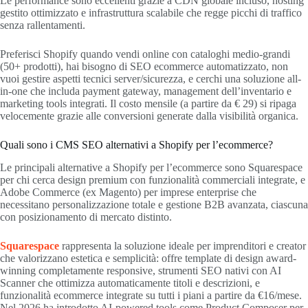
Le performance sono eccellenti grazie a CDN globale incluso, hosting
gestito ottimizzato e infrastruttura scalabile che regge picchi di traffico
senza rallentamenti.
Preferisci Shopify quando vendi online con cataloghi medio-grandi
(50+ prodotti), hai bisogno di SEO ecommerce automatizzato, non
vuoi gestire aspetti tecnici server/sicurezza, e cerchi una soluzione all-
in-one che includa payment gateway, management dell’inventario e
marketing tools integrati. Il costo mensile (a partire da € 29) si ripaga
velocemente grazie alle conversioni generate dalla visibilità organica.
Quali sono i CMS SEO alternativi a Shopify per l’ecommerce?
Le principali alternative a Shopify per l’ecommerce sono Squarespace
per chi cerca design premium con funzionalità commerciali integrate, e
Adobe Commerce (ex Magento) per imprese enterprise che
necessitano personalizzazione totale e gestione B2B avanzata, ciascuna
con posizionamento di mercato distinto.
Squarespace
rappresenta la soluzione ideale per imprenditori e creator
che valorizzano estetica e semplicità: offre template di design award-
winning completamente responsive, strumenti SEO nativi con AI
Scanner che ottimizza automaticamente titoli e descrizioni, e
funzionalità ecommerce integrate su tutti i piani a partire da €16/mese.
Nel 2026 ha introdotto AI-powered tools come Product Composer per