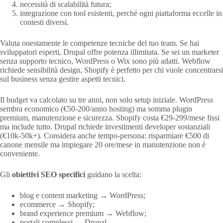
necessità di scalabilità futura;
integrazione con tool esistenti, perché ogni piattaforma eccelle in
contesti diversi.
Valuta onestamente le competenze tecniche del tuo team. Se hai
sviluppatori esperti, Drupal offre potenza illimitata. Se sei un marketer
senza supporto tecnico, WordPress o Wix sono più adatti. Webflow
richiede sensibilità design, Shopify è perfetto per chi vuole concentrarsi
sul business senza gestire aspetti tecnici.
Il budget va calcolato su tre anni, non solo setup iniziale. WordPress
sembra economico (€50-200/anno hosting) ma somma plugin
premium, manutenzione e sicurezza. Shopify costa €29-299/mese fissi
ma include tutto. Drupal richiede investimenti developer sostanziali
(€10k-50k+). Considera anche tempo-persona: risparmiare €500 di
canone mensile ma impiegare 20 ore/mese in manutenzione non è
conveniente.
Gli
obiettivi SEO specifici
guidano la scelta:
blog e content marketing → WordPress;
ecommerce → Shopify;
brand experience premium → Webflow;
portali complessi → Drupal.