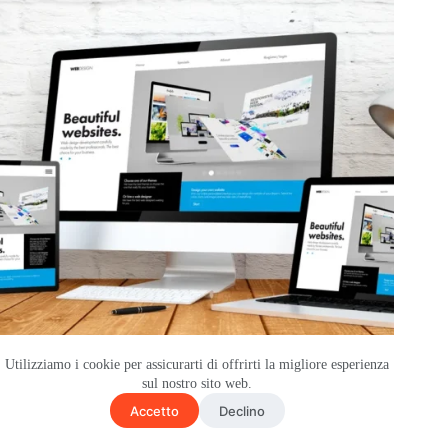
Utilizziamo i cookie per assicurarti di offrirti la migliore esperienza
Preventivo di un sito web a Bari? Ecco cosa dovresti aspettarti
sul nostro sito web.
Accetto
Declino
Ottobre 8, 2025