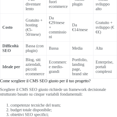
fuori
diventare
plugin
sviluppo
ecommerce
lento
alto
Da
Gratuito +
€29/mese
Gratuito +
hosting
Da
Costo
+
sviluppo (€
(€5-
€14/mese
commissio
€€)
50/mese)
ni
Difficoltà
Bassa (con
Bassa
Media
Alta
SEO
plugin)
Blog, siti
Portfolio,
Ecommerc
Enterprise,
aziendali,
landing
Ideale per
e medio-
portali
piccoli
page,
grandi
complessi
ecommerce
brand site
Come scegliere il CMS SEO giusto per il tuo progetto?
Scegliere il CMS SEO giusto richiede un framework decisionale
strutturato basato su cinque variabili fondamentali:
competenze tecniche del team;
budget totale disponibile;
obiettivi SEO specifici;