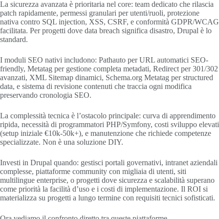
La sicurezza avanzata è prioritaria nel core: team dedicato che rilascia
patch rapidamente, permessi granulari per utenti/ruoli, protezione
nativa contro SQL injection, XSS, CSRF, e conformità GDPR/WCAG
facilitata. Per progetti dove data breach significa disastro, Drupal è lo
standard.
I moduli SEO nativi includono: Pathauto per URL automatici SEO-
friendly, Metatag per gestione completa metadati, Redirect per 301/302
avanzati, XML Sitemap dinamici, Schema.org Metatag per structured
data, e sistema di revisione contenuti che traccia ogni modifica
preservando cronologia SEO.
La complessità tecnica è l’ostacolo principale: curva di apprendimento
ripida, necessità di programmatori PHP/Symfony, costi sviluppo elevati
(setup iniziale €10k-50k+), e manutenzione che richiede competenze
specializzate. Non è una soluzione DIY.
Investi in Drupal quando: gestisci portali governativi, intranet aziendali
complesse, piattaforme community con migliaia di utenti, siti
multilingue enterprise, o progetti dove sicurezza e scalabilità superano
come priorità la facilità d’uso e i costi di implementazione. Il ROI si
materializza su progetti a lungo termine con requisiti tecnici sofisticati.
Ora vediamo il confronto diretto tra queste piattaforme.