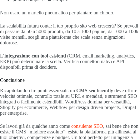
Non usare un martello pneumatico per piantare un chiodo.
La scalabilità futura conta: il tuo proprio sito web crescerà? Se prevedi
di passare da 50 a 5000 prodotti, da 10 a 1000 pagine, da 1000 a 100k
visite mensili, scegli una piattaforma che scala senza migrazioni
dolorose.
L’
integrazione con tool esistenti
(CRM, email marketing, analytics,
ERP) può determinare la scelta. Verifica connettori nativi e API
disponibili prima di decidere.
Conclusione
Ricapitolando i tre punti essenziali: un
CMS seo friendly
deve offrire
velocità ottimale, controllo totale su URL e metadati, e strumenti SEO
integrati o facilmente estendibili. WordPress domina per versatilità,
Shopify per ecommerce, Webflow per design-driven projects, Drupal
per enterprise.
Se lavori già da qualche anno come
consulente SEO
, sai bene che non
esiste il CMS “migliore assoluto”: esiste la piattaforma più allineata ai
tuoi obiettivi, competenze e budget. Un tool perfetto per un’agenzia