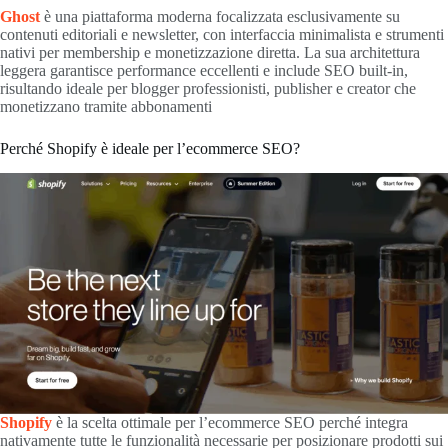
Ghost
è una piattaforma moderna focalizzata esclusivamente su
contenuti editoriali e newsletter, con interfaccia minimalista e strumenti
nativi per membership e monetizzazione diretta. La sua architettura
leggera garantisce performance eccellenti e include SEO built-in,
risultando ideale per blogger professionisti, publisher e creator che
monetizzano tramite abbonamenti
Perché Shopify è ideale per l’ecommerce SEO?
Shopify
è la scelta ottimale per l’ecommerce SEO perché integra
nativamente tutte le funzionalità necessarie per posizionare prodotti sui