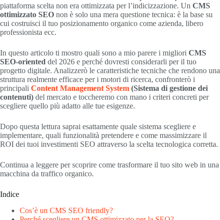
piattaforma scelta non era ottimizzata per l’indicizzazione. Un
CMS
ottimizzato SEO
non è solo una mera questione tecnica: è la base su
cui costruisci il tuo posizionamento organico come azienda, libero
professionista ecc.
In questo articolo ti mostro quali sono a mio parere i migliori
CMS
SEO-oriented
del 2026 e perché dovresti considerarli per il tuo
progetto digitale. Analizzerò le caratteristiche tecniche che rendono una
struttura realmente efficace per i motori di ricerca, confronterò i
principali
Content Management System
(Sistema di gestione dei
contenuti)
del mercato e toccheremo con mano i criteri concreti per
scegliere quello più adatto alle tue esigenze.
Dopo questa lettura saprai esattamente quale sistema scegliere e
implementare, quali funzionalità pretendere e come massimizzare il
ROI dei tuoi investimenti SEO attraverso la scelta tecnologica corretta.
Continua a leggere per scoprire come trasformare il tuo sito web in una
macchina da traffico organico.
Indice
Cos’è un CMS SEO friendly?
Perché scegliere un CMS ottimizzato per la SEO?