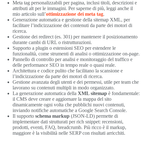
Meta tag personalizzabili per pagina, inclusi titoli, descrizioni e
attributi alt per le immagini. Per saperne di più, leggi anche il
mio articolo sull’
ottimizzazione dei meta tag
.
Generazione automatica e gestione della sitemap XML, per
facilitare l’indicizzazione dei contenuti da parte dei motori di
ricerca.
Gestione dei redirect (es. 301) per mantenere il posizionamento
durante cambi di URL o ristrutturazioni.
Supporto a plugin o estensioni SEO per estendere le
funzionalità, come strumenti di analisi o ottimizzazione on-page.
Pannello di controllo per analisi e monitoraggio del traffico e
delle performance SEO in tempo reale o quasi reale.
Architettura e codice pulito che facilitano la scansione e
l’indicizzazione da parte dei motori di ricerca.
Gestione avanzata degli utenti e dei permessi, utile per team che
lavorano su contenuti multipli in modo organizzato.
La generazione automatica della
XML sitemap
è fondamentale:
il CMS deve creare e aggiornare la mappa del sito
dinamicamente ogni volta che pubblichi nuovi contenuti,
inviando notifiche automatiche a Google Search Console.
Il supporto
schema markup
(JSON-LD) permette di
implementare dati strutturati per rich snippet: recensioni,
prodotti, eventi, FAQ, breadcrumb. Più ricco è il markup,
maggiore è la visibilità nelle SERP con risultati arricchiti.