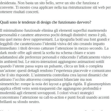
desiderata. Non basta un sito bello, serve un sito che funziona e
converte. Ti mostro cosa applicare nella tua ristrutturazione siti web per
ottenere risultati concreti.
Quali sono le tendenze di design che funzionano davvero?
Il minimalismo funzionale elimina gli elementi superflui mantenendo
personalità e carattere attraverso pochi dettagli distintivi: meno è più,
ma quel meno deve rappresentarti. La tipografia bold usa font grandi e
leggibili che caratterizzano l’identità visiva del sito creando impatto
immediato: i titoli devono catturare l’attenzione in mezzo secondo. La
dark mode offre agli utenti la scelta tra schema chiaro e scuro
adattandosi alle preferenze personali e riducendo l’affaticamento visivo
in ambienti bui. Le micro-interazioni aggiungono animazioni sottili
quando l’utente passa sopra un pulsante, clicca un link o completa
un’azione: questi dettagli rendono l’esperienza piacevole e comunicano
che il sito risponde. L’asimmetria controllata crea layout dinamici che
attirano l’occhio attraverso composizioni bilanciate ma non
simmetriche: rompe la noia dei layout a griglia rigida. Il glassmorphism
applica effetti vetro semi-trasparenti che aggiungono profondità e
modernità agli elementi sovrapposti. I colori vivaci strategici
concentrano l’attenzione su call-to-action e punti focali usando accenti
brillanti su sfondo neutro.