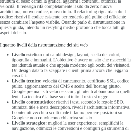
struttura di base: cambi la grafica, aggiorni i contenuti, ottimizzi la
velocità. Il redesign rifà completamente il sito da zero: nuova
architettura, nuovo codice, nuovo tutto. Il refactoring riguarda solo il
codice: riscrivi il codice esistente per renderlo più pulito ed efficiente
senza cambiare l’aspetto visibile. Quando parlo di ristrutturazione in
questa guida, intendo un restyling medio-profondo che tocca tutti gli
aspetti del sito.
I quattro livelli della ristrutturazione dei siti web
Livello estetico:
qui cambi design, layout, scelta dei colori,
tipografia e immagini. L’obiettivo è avere un sito che rispecchi la
tua identità attuale e che appaia moderno agli occhi dei visitatori.
Un design datato fa scappare i clienti prima ancora che leggano
cosa fai.
Livello tecnico:
velocità di caricamento, certificato SSL, codice
pulito, aggiornamento del CMS e scelta dell’hosting giusto.
Google premia i siti veloci e sicuri, gli utenti abbandonano quelli
lenti. La tecnica è la base su cui tutto il resto si regge.
Livello contenutistico:
riscrivi i testi secondo le regole SEO,
ottimizzi title e meta description, rivedi l’architettura informativa.
I contenuti vecchi o scritti male ti fanno perdere posizioni su
Google e non convincono chi arriva sul sito.
Livello strategico:
migliori la user experience, semplifichi la
navigazione, ottimizzi le conversioni e configuri gli strumenti di