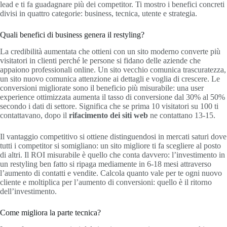
lead e ti fa guadagnare più dei competitor. Ti mostro i benefici concreti
divisi in quattro categorie: business, tecnica, utente e strategia.
Quali benefici di business genera il restyling?
La credibilità aumentata che ottieni con un sito moderno converte più
visitatori in clienti perché le persone si fidano delle aziende che
appaiono professionali online. Un sito vecchio comunica trascuratezza,
un sito nuovo comunica attenzione ai dettagli e voglia di crescere. Le
conversioni migliorate sono il beneficio più misurabile: una user
experience ottimizzata aumenta il tasso di conversione dal 30% al 50%
secondo i dati di settore. Significa che se prima 10 visitatori su 100 ti
contattavano, dopo il
rifacimento dei siti web
ne contattano 13-15.
Il vantaggio competitivo si ottiene distinguendosi in mercati saturi dove
tutti i competitor si somigliano: un sito migliore ti fa scegliere al posto
di altri. Il ROI misurabile è quello che conta davvero: l’investimento in
un restyling ben fatto si ripaga mediamente in 6-18 mesi attraverso
l’aumento di contatti e vendite. Calcola quanto vale per te ogni nuovo
cliente e moltiplica per l’aumento di conversioni: quello è il ritorno
dell’investimento.
Come migliora la parte tecnica?