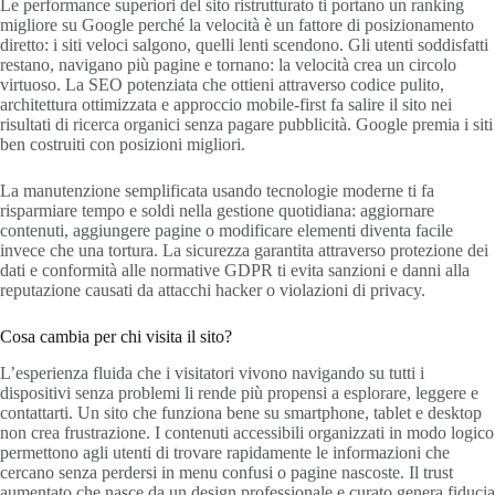
Le performance superiori del sito ristrutturato ti portano un ranking
migliore su Google perché la velocità è un fattore di posizionamento
diretto: i siti veloci salgono, quelli lenti scendono. Gli utenti soddisfatti
restano, navigano più pagine e tornano: la velocità crea un circolo
virtuoso. La SEO potenziata che ottieni attraverso codice pulito,
architettura ottimizzata e approccio mobile-first fa salire il sito nei
risultati di ricerca organici senza pagare pubblicità. Google premia i siti
ben costruiti con posizioni migliori.
La manutenzione semplificata usando tecnologie moderne ti fa
risparmiare tempo e soldi nella gestione quotidiana: aggiornare
contenuti, aggiungere pagine o modificare elementi diventa facile
invece che una tortura. La sicurezza garantita attraverso protezione dei
dati e conformità alle normative GDPR ti evita sanzioni e danni alla
reputazione causati da attacchi hacker o violazioni di privacy.
Cosa cambia per chi visita il sito?
L’esperienza fluida che i visitatori vivono navigando su tutti i
dispositivi senza problemi li rende più propensi a esplorare, leggere e
contattarti. Un sito che funziona bene su smartphone, tablet e desktop
non crea frustrazione. I contenuti accessibili organizzati in modo logico
permettono agli utenti di trovare rapidamente le informazioni che
cercano senza perdersi in menu confusi o pagine nascoste. Il trust
aumentato che nasce da un design professionale e curato genera fiducia