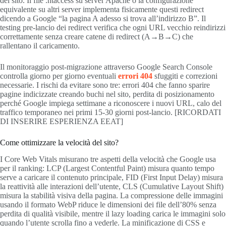
del sito. Il file .htaccess su server Apache o la configurazione
equivalente su altri server implementa fisicamente questi redirect
dicendo a Google “la pagina A adesso si trova all’indirizzo B”. Il
testing pre-lancio dei redirect verifica che ogni URL vecchio reindirizzi
correttamente senza creare catene di redirect (A→B→C) che
rallentano il caricamento.
Il monitoraggio post-migrazione attraverso Google Search Console
controlla giorno per giorno eventuali
errori 404
sfuggiti e correzioni
necessarie. I rischi da evitare sono tre: errori 404 che fanno sparire
pagine indicizzate creando buchi nel sito, perdita di posizionamento
perché Google impiega settimane a riconoscere i nuovi URL, calo del
traffico temporaneo nei primi 15-30 giorni post-lancio. [RICORDATI
DI INSERIRE ESPERIENZA EEAT]
Come ottimizzare la velocità del sito?
I Core Web Vitals misurano tre aspetti della velocità che Google usa
per il ranking: LCP (Largest Contentful Paint) misura quanto tempo
serve a caricare il contenuto principale, FID (First Input Delay) misura
la reattività alle interazioni dell’utente, CLS (Cumulative Layout Shift)
misura la stabilità visiva della pagina. La compressione delle immagini
usando il formato WebP riduce le dimensioni dei file dell’80% senza
perdita di qualità visibile, mentre il lazy loading carica le immagini solo
quando l’utente scrolla fino a vederle. La minificazione di CSS e