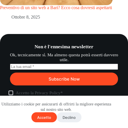
Preventivo di un sito web a Bari? Ecco cosa dovresti aspettarti
Ottobre 8, 2025
Non è l'ennesima newsletter
Ok, tecnicamente sì. Ma almeno questa potrà esserti davvero
utile.
Subscribe Now
Accetto la
Privacy Policy
*
Utilizziamo i cookie per assicurarti di offrirti la migliore esperienza
Soluzioni SEO
sul nostro sito web.
Accetto
Declino
Consulenza SEO
Link Building
SEO per AI