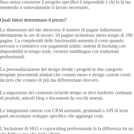
fisso senza conoscere il progetto specifico è impossibile e chi lo fa sta
mentendo o sottovalutando il lavoro necessario.
Quali fattori determinano il prezzo?
Le dimensioni del sito attraverso il numero di pagine influenzano
direttamente le ore di lavoro: 10 pagine richiedono meno tempo di 100
pagine. La complessità delle funzionalità aumenta il costo quando
servono e-commerce con pagamenti online, sistemi di booking con
disponibilità in tempo reale, versioni multilingua con traduzioni
professionali.
La personalizzazione del design divide i progetti in due categorie:
template preesistenti adattati che costano meno e design custom creati
da zero che costano di più ma differenziano davvero.
La migrazione dei contenuti richiede tempo se devi trasferire centinaia
di prodotti, articoli blog o documenti da vecchi sistemi.
Le integrazioni esterne con CRM aziendali, gestionali o API di terze
parti necessitano sviluppo specifico che aggiunge costi.
L’inclusione di SEO e copywriting professionale fa la differenza tra un
sito bello e uno che porta clienti.