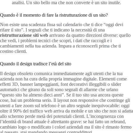
analisi. Un sito bello ma che non converte è un sito inutile.
Quando è il momento di fare la ristrutturazione di un sito?
Non esiste una scadenza fissa sul calendario che ti dice “oggi devi
rifare il sito”. I segnali che ti indicano la necessità di una
ristrutturazione siti web
arrivano da quattro direzioni diverse: quello
che vedi, i problemi tecnici che scopri, i dati che raccogli e i
cambiamenti nella tua azienda. Impara a riconoscerli prima che ti
costino clienti.
Quando il design tradisce l’età del sito
Il design obsoleto comunica immediatamente agli utenti che la tua
azienda non ha cura della propria immagine digitale. Elementi come
effetti 3D, banner lampeggianti, font decorativi illeggibili o slider
automatici che girano da soli sono segnali di allarme che urlano
“questo sito ha almeno dieci anni”. Se il tuo sito usa ancora queste
cose, hai un problema serio. Il layout non responsive che costringe gli
utenti a fare zoom sul telefono è un altro segnale inequivocabile: oggi
oltre il 90% del traffico web arriva da mobile e un sito che non si adatta
allo schermo perde metà dei potenziali clienti. L’incongruenza con
l’identità di brand attuale è altrettanto grave: se hai fatto un rebrand,
cambiato logo o modificato i colori aziendali ma il sito è rimasto fermo
al passato, stai mandando messaggi contraddittori.