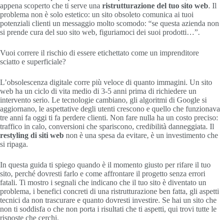
appena scoperto che ti serve una
ristrutturazione del tuo sito web
. Il
problema non è solo estetico: un sito obsoleto comunica ai tuoi
potenziali clienti un messaggio molto scomodo: “se questa azienda non
si prende cura del suo sito web, figuriamoci dei suoi prodotti…”.
Vuoi correre il rischio di essere etichettato come un imprenditore
sciatto e superficiale?
L’obsolescenza digitale corre più veloce di quanto immagini. Un sito
web ha un ciclo di vita medio di 3-5 anni prima di richiedere un
intervento serio. Le tecnologie cambiano, gli algoritmi di Google si
aggiornano, le aspettative degli utenti crescono e quello che funzionava
tre anni fa oggi ti fa perdere clienti. Non fare nulla ha un costo preciso:
traffico in calo, conversioni che spariscono, credibilità danneggiata. Il
restyling di siti web
non è una spesa da evitare, è un investimento che
si ripaga.
In questa guida ti spiego quando è il momento giusto per rifare il tuo
sito, perché dovresti farlo e come affrontare il progetto senza errori
fatali. Ti mostro i segnali che indicano che il tuo sito è diventato un
problema, i benefici concreti di una ristrutturazione ben fatta, gli aspetti
tecnici da non trascurare e quanto dovresti investire. Se hai un sito che
non ti soddisfa o che non porta i risultati che ti aspetti, qui trovi tutte le
risposte che cerchi.