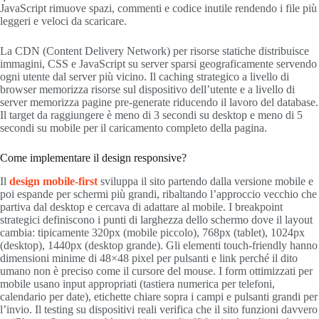
JavaScript rimuove spazi, commenti e codice inutile rendendo i file più
leggeri e veloci da scaricare.
La CDN (Content Delivery Network) per risorse statiche distribuisce
immagini, CSS e JavaScript su server sparsi geograficamente servendo
ogni utente dal server più vicino. Il caching strategico a livello di
browser memorizza risorse sul dispositivo dell’utente e a livello di
server memorizza pagine pre-generate riducendo il lavoro del database.
Il target da raggiungere è meno di 3 secondi su desktop e meno di 5
secondi su mobile per il caricamento completo della pagina.
Come implementare il design responsive?
Il
design mobile-first
sviluppa il sito partendo dalla versione mobile e
poi espande per schermi più grandi, ribaltando l’approccio vecchio che
partiva dal desktop e cercava di adattare al mobile. I breakpoint
strategici definiscono i punti di larghezza dello schermo dove il layout
cambia: tipicamente 320px (mobile piccolo), 768px (tablet), 1024px
(desktop), 1440px (desktop grande). Gli elementi touch-friendly hanno
dimensioni minime di 48×48 pixel per pulsanti e link perché il dito
umano non è preciso come il cursore del mouse. I form ottimizzati per
mobile usano input appropriati (tastiera numerica per telefoni,
calendario per date), etichette chiare sopra i campi e pulsanti grandi per
l’invio. Il testing su dispositivi reali verifica che il sito funzioni davvero