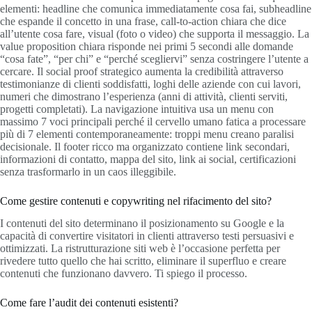
elementi: headline che comunica immediatamente cosa fai, subheadline
che espande il concetto in una frase, call-to-action chiara che dice
all’utente cosa fare, visual (foto o video) che supporta il messaggio. La
value proposition chiara risponde nei primi 5 secondi alle domande
“cosa fate”, “per chi” e “perché scegliervi” senza costringere l’utente a
cercare. Il social proof strategico aumenta la credibilità attraverso
testimonianze di clienti soddisfatti, loghi delle aziende con cui lavori,
numeri che dimostrano l’esperienza (anni di attività, clienti serviti,
progetti completati). La navigazione intuitiva usa un menu con
massimo 7 voci principali perché il cervello umano fatica a processare
più di 7 elementi contemporaneamente: troppi menu creano paralisi
decisionale. Il footer ricco ma organizzato contiene link secondari,
informazioni di contatto, mappa del sito, link ai social, certificazioni
senza trasformarlo in un caos illeggibile.
Come gestire contenuti e copywriting nel rifacimento del sito?
I contenuti del sito determinano il posizionamento su Google e la
capacità di convertire visitatori in clienti attraverso testi persuasivi e
ottimizzati. La ristrutturazione siti web è l’occasione perfetta per
rivedere tutto quello che hai scritto, eliminare il superfluo e creare
contenuti che funzionano davvero. Ti spiego il processo.
Come fare l’audit dei contenuti esistenti?