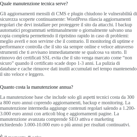
Quale manutenzione tecnica serve?
Gli aggiornamenti mensili di CMS e plugin chiudono le vulnerabilità di
sicurezza scoperte continuamente: WordPress rilascia aggiornamenti
regolari che devi installare per proteggere il sito da attacchi. I backup
automatici programmati settimanalmente o giornalmente salvano una
copia completa permettendo il ripristino rapido in caso di problemi:
meglio averli e non servirne che il contrario. Il monitoring di uptime e
performance controlla che il sito sia sempre online e veloce attraverso
strumenti che ti avvisano immediatamente se qualcosa va storto. Il
rinnovo dei certificati SSL evita che il sito venga marcato come “non
sicuro” quando il certificato scade dopo 1-3 anni. La pulizia di
database e cache rimuove dati inutili accumulati nel tempo mantenendo
il sito veloce e leggero.
Quanto costa la manutenzione annua?
La manutenzione base che include solo gli aspetti tecnici costa da 300
a 800 euro annui coprendo aggiornamenti, backup e monitoring. La
manutenzione intermedia aggiunge contenuti regolari salendo a 1.200-
3.000 euro annui con articoli blog e aggiornamenti pagine. La
manutenzione avanzata comprende SEO attiva e marketing
richiedendo 3.000-10.000 euro o più annui per risultati continuativi.