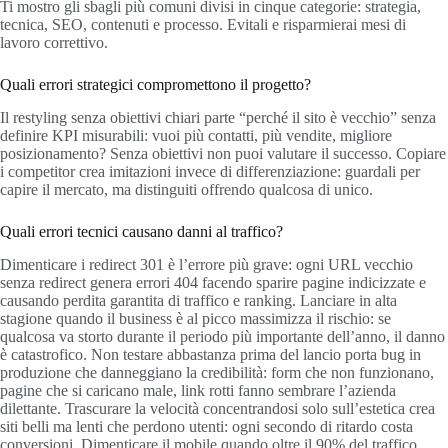
Ti mostro gli sbagli più comuni divisi in cinque categorie: strategia,
tecnica, SEO, contenuti e processo. Evitali e risparmierai mesi di
lavoro correttivo.
Quali errori strategici compromettono il progetto?
Il restyling senza obiettivi chiari parte “perché il sito è vecchio” senza
definire KPI misurabili: vuoi più contatti, più vendite, migliore
posizionamento? Senza obiettivi non puoi valutare il successo. Copiare
i competitor crea imitazioni invece di differenziazione: guardali per
capire il mercato, ma distinguiti offrendo qualcosa di unico.
Quali errori tecnici causano danni al traffico?
Dimenticare i redirect 301 è l’errore più grave: ogni URL vecchio
senza redirect genera errori 404 facendo sparire pagine indicizzate e
causando perdita garantita di traffico e ranking. Lanciare in alta
stagione quando il business è al picco massimizza il rischio: se
qualcosa va storto durante il periodo più importante dell’anno, il danno
è catastrofico. Non testare abbastanza prima del lancio porta bug in
produzione che danneggiano la credibilità: form che non funzionano,
pagine che si caricano male, link rotti fanno sembrare l’azienda
dilettante. Trascurare la velocità concentrandosi solo sull’estetica crea
siti belli ma lenti che perdono utenti: ogni secondo di ritardo costa
conversioni. Dimenticare il mobile quando oltre il 90% del traffico