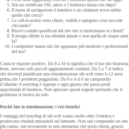
Hai un certificato SSL attivo e l’indirizzo inizia con https?
Il menu di navigazione è intuitivo e un visitatore trova subito
quello che cerca?
Le call-to-action sono chiare, visibili e spiegano cosa succede
cliccando?
Ricevi contatti qualificati dal sito che si trasformano in clienti?
Il design riflette la tua identità attuale e non quella di cinque anni
fa?
I competitor hanno siti che appaiono più moderni e professionali
del tuo?
Conta le risposte positive. Da 8 a 10 sì significa che il tuo sito funziona
bene, servono solo piccoli aggiustamenti continui. Da 5 a 7 sì indica
che dovresti pianificare una ristrutturazione siti web entro 6-12 mesi
prima che i problemi peggiorino. Da 0 a 4 sì è un campanello
d’allarme: il restyling è urgente e ogni giorno che passa perdi
opportunità di business. Non ignorare questi segnali sperando che il
problema si risolva da solo.
Perché fare la ristrutturazione: i veri benefici
I vantaggi del restyling di siti web vanno molto oltre l’estetica e
producono risultati misurabili sul fatturato. Non stai comprando un sito
più carino, stai investendo in uno strumento che porta clienti, genera