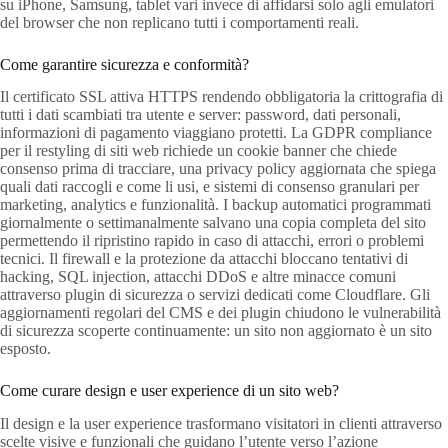
su iPhone, Samsung, tablet vari invece di affidarsi solo agli emulatori
del browser che non replicano tutti i comportamenti reali.
Come garantire sicurezza e conformità?
Il certificato SSL attiva HTTPS rendendo obbligatoria la crittografia di
tutti i dati scambiati tra utente e server: password, dati personali,
informazioni di pagamento viaggiano protetti. La GDPR compliance
per il restyling di siti web richiede un cookie banner che chiede
consenso prima di tracciare, una privacy policy aggiornata che spiega
quali dati raccogli e come li usi, e sistemi di consenso granulari per
marketing, analytics e funzionalità. I backup automatici programmati
giornalmente o settimanalmente salvano una copia completa del sito
permettendo il ripristino rapido in caso di attacchi, errori o problemi
tecnici. Il firewall e la protezione da attacchi bloccano tentativi di
hacking, SQL injection, attacchi DDoS e altre minacce comuni
attraverso plugin di sicurezza o servizi dedicati come Cloudflare. Gli
aggiornamenti regolari del CMS e dei plugin chiudono le vulnerabilità
di sicurezza scoperte continuamente: un sito non aggiornato è un sito
esposto.
Come curare design e user experience di un sito web?
Il design e la user experience trasformano visitatori in clienti attraverso
scelte visive e funzionali che guidano l’utente verso l’azione