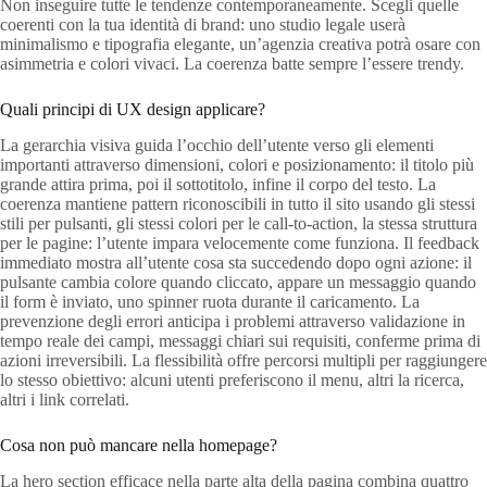
Non inseguire tutte le tendenze contemporaneamente. Scegli quelle
coerenti con la tua identità di brand: uno studio legale userà
minimalismo e tipografia elegante, un’agenzia creativa potrà osare con
asimmetria e colori vivaci. La coerenza batte sempre l’essere trendy.
Quali principi di UX design applicare?
La gerarchia visiva guida l’occhio dell’utente verso gli elementi
importanti attraverso dimensioni, colori e posizionamento: il titolo più
grande attira prima, poi il sottotitolo, infine il corpo del testo. La
coerenza mantiene pattern riconoscibili in tutto il sito usando gli stessi
stili per pulsanti, gli stessi colori per le call-to-action, la stessa struttura
per le pagine: l’utente impara velocemente come funziona. Il feedback
immediato mostra all’utente cosa sta succedendo dopo ogni azione: il
pulsante cambia colore quando cliccato, appare un messaggio quando
il form è inviato, uno spinner ruota durante il caricamento. La
prevenzione degli errori anticipa i problemi attraverso validazione in
tempo reale dei campi, messaggi chiari sui requisiti, conferme prima di
azioni irreversibili. La flessibilità offre percorsi multipli per raggiungere
lo stesso obiettivo: alcuni utenti preferiscono il menu, altri la ricerca,
altri i link correlati.
Cosa non può mancare nella homepage?
La hero section efficace nella parte alta della pagina combina quattro