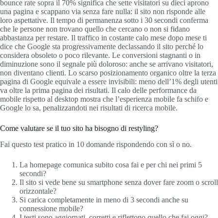
bounce rate sopra il 70% significa che sette visitatori su dieci aprono
una pagina e scappano via senza fare nulla: il sito non risponde alle
loro aspettative. Il tempo di permanenza sotto i 30 secondi conferma
che le persone non trovano quello che cercano o non si fidano
abbastanza per restare. Il traffico in costante calo mese dopo mese ti
dice che Google sta progressivamente declassando il sito perché lo
considera obsoleto o poco rilevante. Le conversioni stagnanti o in
diminuzione sono il segnale più doloroso: anche se arrivano visitatori,
non diventano clienti. Lo scarso posizionamento organico oltre la terza
pagina di Google equivale a essere invisibili: meno dell’1% degli utenti
va oltre la prima pagina dei risultati. Il calo delle performance da
mobile rispetto al desktop mostra che l’esperienza mobile fa schifo e
Google lo sa, penalizzandoti nei risultati di ricerca mobile.
Come valutare se il tuo sito ha bisogno di restyling?
Fai questo test pratico in 10 domande rispondendo con sì o no.
La homepage comunica subito cosa fai e per chi nei primi 5
secondi?
Il sito si vede bene su smartphone senza dover fare zoom o scroll
orizzontale?
Si carica completamente in meno di 3 secondi anche su
connessione mobile?
I testi sono aggiornati, corretti e riflettono quello che fai oggi?