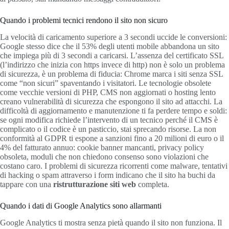
Quando i problemi tecnici rendono il sito non sicuro
La velocità di caricamento superiore a 3 secondi uccide le conversioni:
Google stesso dice che il 53% degli utenti mobile abbandona un sito
che impiega più di 3 secondi a caricarsi. L’assenza del certificato SSL
(l’indirizzo che inizia con https invece di http) non è solo un problema
di sicurezza, è un problema di fiducia: Chrome marca i siti senza SSL
come “non sicuri” spaventando i visitatori. Le tecnologie obsolete
come vecchie versioni di PHP, CMS non aggiornati o hosting lento
creano vulnerabilità di sicurezza che espongono il sito ad attacchi. La
difficoltà di aggiornamento e manutenzione ti fa perdere tempo e soldi:
se ogni modifica richiede l’intervento di un tecnico perché il CMS è
complicato o il codice è un pasticcio, stai sprecando risorse. La non
conformità al GDPR ti espone a sanzioni fino a 20 milioni di euro o il
4% del fatturato annuo: cookie banner mancanti, privacy policy
obsoleta, moduli che non chiedono consenso sono violazioni che
costano caro. I problemi di sicurezza ricorrenti come malware, tentativi
di hacking o spam attraverso i form indicano che il sito ha buchi da
tappare con una
ristrutturazione siti web
completa.
Quando i dati di Google Analytics sono allarmanti
Google Analytics ti mostra senza pietà quando il sito non funziona. Il