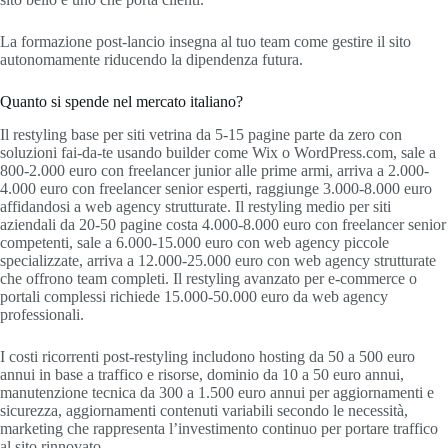
La formazione post-lancio insegna al tuo team come gestire il sito
autonomamente riducendo la dipendenza futura.
Quanto si spende nel mercato italiano?
Il restyling base per siti vetrina da 5-15 pagine parte da zero con
soluzioni fai-da-te usando builder come Wix o WordPress.com, sale a
800-2.000 euro con freelancer junior alle prime armi, arriva a 2.000-
4.000 euro con freelancer senior esperti, raggiunge 3.000-8.000 euro
affidandosi a web agency strutturate. Il restyling medio per siti
aziendali da 20-50 pagine costa 4.000-8.000 euro con freelancer senior
competenti, sale a 6.000-15.000 euro con web agency piccole
specializzate, arriva a 12.000-25.000 euro con web agency strutturate
che offrono team completi. Il restyling avanzato per e-commerce o
portali complessi richiede 15.000-50.000 euro da web agency
professionali.
I costi ricorrenti post-restyling includono hosting da 50 a 500 euro
annui in base a traffico e risorse, dominio da 10 a 50 euro annui,
manutenzione tecnica da 300 a 1.500 euro annui per aggiornamenti e
sicurezza, aggiornamenti contenuti variabili secondo le necessità,
marketing che rappresenta l’investimento continuo per portare traffico
al sito rinnovato.