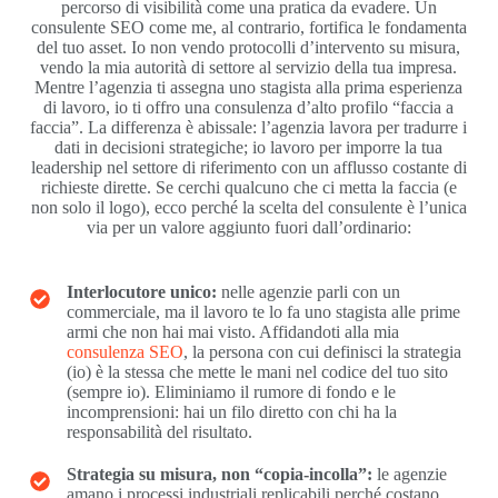
percorso di visibilità come una pratica da evadere. Un
consulente SEO come me, al contrario, fortifica le fondamenta
del tuo asset. Io non vendo protocolli d’intervento su misura,
vendo la mia autorità di settore al servizio della tua impresa.
Mentre l’agenzia ti assegna uno stagista alla prima esperienza
di lavoro, io ti offro una consulenza d’alto profilo “faccia a
faccia”. La differenza è abissale: l’agenzia lavora per tradurre i
dati in decisioni strategiche; io lavoro per imporre la tua
leadership nel settore di riferimento con un afflusso costante di
richieste dirette. Se cerchi qualcuno che ci metta la faccia (e
non solo il logo), ecco perché la scelta del consulente è l’unica
via per un valore aggiunto fuori dall’ordinario:
Interlocutore unico:
nelle agenzie parli con un
commerciale, ma il lavoro te lo fa uno stagista alle prime
armi che non hai mai visto. Affidandoti alla mia
consulenza SEO
, la persona con cui definisci la strategia
(io) è la stessa che mette le mani nel codice del tuo sito
(sempre io). Eliminiamo il rumore di fondo e le
incomprensioni: hai un filo diretto con chi ha la
responsabilità del risultato.
Strategia su misura, non “copia-incolla”:
le agenzie
amano i processi industriali replicabili perché costano