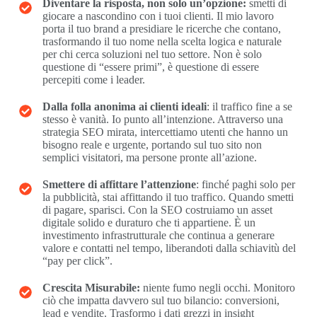
Diventare la risposta, non solo un’opzione:
smetti di
giocare a nascondino con i tuoi clienti. Il mio lavoro
porta il tuo brand a presidiare le ricerche che contano,
trasformando il tuo nome nella scelta logica e naturale
per chi cerca soluzioni nel tuo settore. Non è solo
questione di “essere primi”, è questione di essere
percepiti come i leader.
Dalla folla anonima ai clienti ideali
: il traffico fine a se
stesso è vanità. Io punto all’intenzione. Attraverso una
strategia SEO mirata, intercettiamo utenti che hanno un
bisogno reale e urgente, portando sul tuo sito non
semplici visitatori, ma persone pronte all’azione.
Smettere di affittare l’attenzione
: finché paghi solo per
la pubblicità, stai affittando il tuo traffico. Quando smetti
di pagare, sparisci. Con la SEO costruiamo un asset
digitale solido e duraturo che ti appartiene. È un
investimento infrastrutturale che continua a generare
valore e contatti nel tempo, liberandoti dalla schiavitù del
“pay per click”.
Crescita Misurabile:
niente fumo negli occhi. Monitoro
ciò che impatta davvero sul tuo bilancio: conversioni,
lead e vendite. Trasformo i dati grezzi in insight