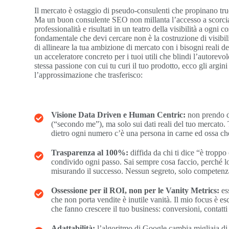
Il mercato è ostaggio di pseudo-consulenti che propinano trucc
Ma un buon consulente SEO non millanta l’accesso a scorcia
professionalità e risultati in un teatro della visibilità a ogni co
fondamentale che devi cercare non è la costruzione di visibili
di allineare la tua ambizione di mercato con i bisogni reali dei
un acceleratore concreto per i tuoi utili che blindi l’autorev
stessa passione con cui tu curi il tuo prodotto, ecco gli argini
l’approssimazione che trasferisco:
Visione Data Driven e Human Centric:
non prendo de
(“secondo me”), ma solo sui dati reali del tuo mercato.
dietro ogni numero c’è una persona in carne ed ossa ch
Trasparenza al 100%:
diffida da chi ti dice “è troppo
condivido ogni passo. Sai sempre cosa faccio, perché l
misurando il successo. Nessun segreto, solo competenz
Ossessione per il ROI, non per le Vanity Metrics:
es
che non porta vendite è inutile vanità. Il mio focus è e
che fanno crescere il tuo business: conversioni, contatti q
Adattabilità:
l’algoritmo di Google cambia migliaia di