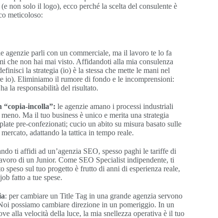
 (e non solo il logo), ecco perché la scelta del consulente è
ico meticoloso:
e agenzie parli con un commerciale, ma il lavoro te lo fa
rmi che non hai mai visto. Affidandoti alla mia consulenza
finisci la strategia (io) è la stessa che mette le mani nel
re io). Eliminiamo il rumore di fondo e le incomprensioni:
 ha la responsabilità del risultato.
 “copia-incolla”:
le agenzie amano i processi industriali
o meno. Ma il tuo business è unico e merita una strategia
plate pre-confezionati; cucio un abito su misura basato sulle
 mercato, adattando la tattica in tempo reale.
ndo ti affidi ad un’agenzia SEO, spesso paghi le tariffe di
 lavoro di un Junior. Come SEO Specialist indipendente, ti
 speso sul tuo progetto è frutto di anni di esperienza reale,
job fatto a tue spese.
ia
: per cambiare un Title Tag in una grande agenzia servono
 Noi possiamo cambiare direzione in un pomeriggio. In un
e alla velocità della luce, la mia snellezza operativa è il tuo