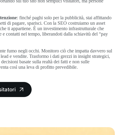
ortando sul tuo sito non semplici visitatori, ma persone
ttenzione
: finché paghi solo per la pubblicità, stai affittando
metti di pagare, sparisci. Con la SEO costruiamo un asset
 che ti appartiene. È un investimento infrastrutturale che
 e contatti nel tempo, liberandoti dalla schiavitù del “pay
nte fumo negli occhi. Monitoro ciò che impatta davvero sul
lead e vendite. Trasformo i dati grezzi in insight strategici,
ecisioni basate sulla realtà dei fatti e non sulle
nta così una leva di profitto prevedibile.
sitatori