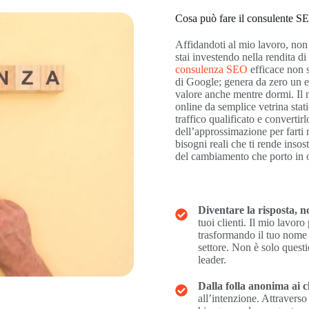
Cosa può fare il consulente SE
Affidandoti al mio lavoro, non
stai investendo nella rendita d
consulenza SEO
efficace non s
di Google; genera da zero un e
valore anche mentre dormi. Il m
online da semplice vetrina stati
traffico qualificato e convertir
dell’approssimazione per farti 
bisogni reali che ti rende insos
del cambiamento che porto in o
Diventare la risposta, n
tuoi clienti. Il mio lavoro
trasformando il tuo nome n
settore. Non è solo questi
leader.
Dalla folla anonima ai cl
all’intenzione. Attravers