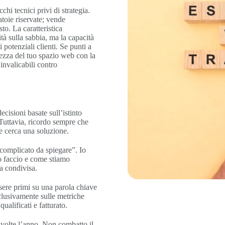
hi tecnici privi di strategia.
toie riservate; vende
sto. La caratteristica
tà sulla sabbia, ma la capacità
 potenziali clienti. Se punti a
olezza del tuo spazio web con la
 invalicabili contro
cisioni basate sull’istinto
 Tuttavia, ricordo sempre che
e cerca una soluzione.
 complicato da spiegare”. Io
o faccio e come stiamo
a condivisa.
sere primi su una parola chiave
sclusivamente sulle metriche
ualificati e fatturato.
 volte l’anno. Non combatto il