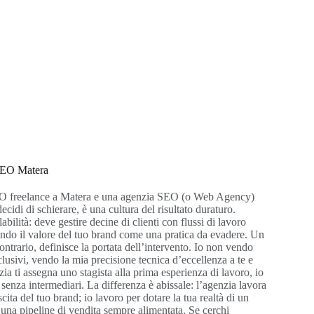
SEO Matera
SEO freelance a Matera e una agenzia SEO (o Web Agency)
cidi di schierare, è una cultura del risultato duraturo.
abilità: deve gestire decine di clienti con flussi di lavoro
ando il valore del tuo brand come una pratica da evadere. Un
ntrario, definisce la portata dell’intervento. Io non vendo
clusivi, vendo la mia precisione tecnica d’eccellenza a te e
zia ti assegna uno stagista alla prima esperienza di lavoro, io
 senza intermediari. La differenza è abissale: l’agenzia lavora
escita del tuo brand; io lavoro per dotare la tua realtà di un
 una pipeline di vendita sempre alimentata. Se cerchi