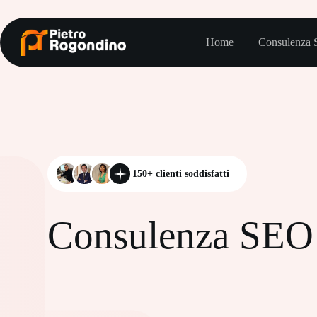
Salta
al
contenuto
Home
Consulenza
150+ clienti soddisfatti
Consulenza SEO