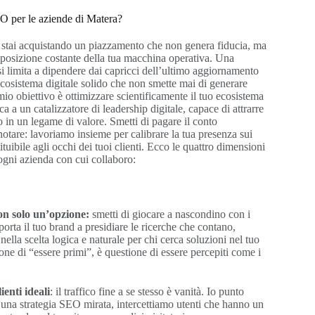
O per le aziende di Matera?
 stai acquistando un piazzamento che non genera fiducia, ma
i posizione costante della tua macchina operativa. Una
i limita a dipendere dai capricci dell’ultimo aggiornamento
cosistema digitale solido che non smette mai di generare
io obiettivo è ottimizzare scientificamente il tuo ecosistema
ca a un catalizzatore di leadership digitale, capace di attrarre
lo in un legame di valore. Smetti di pagare il conto
notare: lavoriamo insieme per calibrare la tua presenza sui
tituibile agli occhi dei tuoi clienti. Ecco le quattro dimensioni
gni azienda con cui collaboro:
on solo un’opzione:
smetti di giocare a nascondino con i
 porta il tuo brand a presidiare le ricerche che contano,
ella scelta logica e naturale per chi cerca soluzioni nel tuo
one di “essere primi”, è questione di essere percepiti come i
ienti ideali
: il traffico fine a se stesso è vanità. Io punto
o una strategia SEO mirata, intercettiamo utenti che hanno un