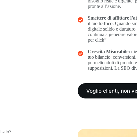
bisogno reale e urgente, p
pronte all’azione.
Smettere di affittare l’a
il tuo traffico. Quando s
digitale solido e duraturo
continua a generare valore
per click”.
Crescita Misurabile:
nie
tuo bilancio: conversioni, 
permettendoti di prendere d
supposizioni. La SEO dive
Voglio clienti, non vi
isato?