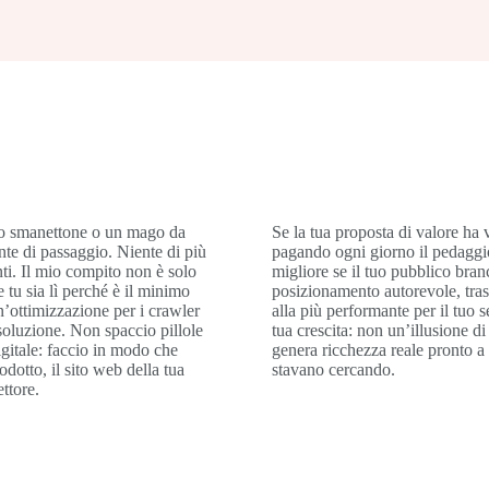
no smanettone o un mago da
Se la tua proposta di valore ha 
nte di passaggio. Niente di più
pagando ogni giorno il pedaggio
nti. Il mio compito non è solo
migliore se il tuo pubblico bra
 tu sia lì perché è il minimo
posizionamento autorevole, trasf
un’ottimizzazione per i crawler
alla più performante per il tuo 
 soluzione. Non spaccio pillole
tua crescita: non un’illusione di
igitale: faccio in modo che
genera ricchezza reale pronto a 
dotto, il sito web della tua
stavano cercando.
ttore.