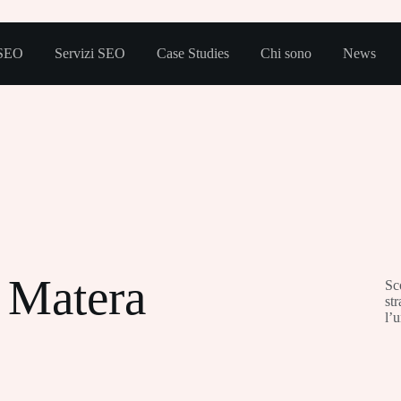
 SEO
Servizi SEO
Case Studies
Chi sono
News
 Matera
Sc
st
l’u