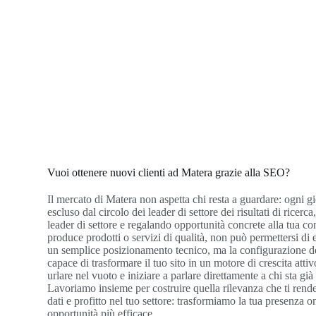
Vuoi ottenere nuovi clienti ad Matera grazie alla SEO?
Il mercato di Matera non aspetta chi resta a guardare: ogni gi
escluso dal circolo dei leader di settore dei risultati di ricerca,
leader di settore e regalando opportunità concrete alla tua c
produce prodotti o servizi di qualità, non può permettersi di e
un semplice posizionamento tecnico, ma la configurazione del
capace di trasformare il tuo sito in un motore di crescita atti
urlare nel vuoto e iniziare a parlare direttamente a chi sta gi
Lavoriamo insieme per costruire quella rilevanza che ti rende
dati e profitto nel tuo settore: trasformiamo la tua presenza on
opportunità più efficace.