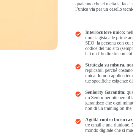
qualcuno che ci metta la faccia
l’unica via per un cesello tecn
Interlocutore unico:
nell
uno stagista alle prime a
SEO, la persona con cui de
codice del tuo sito (semp
hai un filo diretto con chi
Strategia su misura, non
replicabili perché costan
unica. Io non applico tem
tue specifiche esigenze di
Seniority Garantita:
qua
un Senior per ottenere il
garantisco che ogni minuto
non di un training on-the-
Agilità contro burocraz
tre email e una riunione.
mondo digitale che si muov