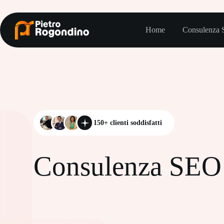
Salta
al
contenuto
Home
Consulenza
150+ clienti soddisfatti
Consulenza SEO 