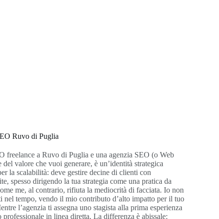
EO Ruvo di Puglia
EO freelance a Ruvo di Puglia e una agenzia SEO (o Web
del valore che vuoi generare, è un’identità strategica
er la scalabilità: deve gestire decine di clienti con
te, spesso dirigendo la tua strategia come una pratica da
e me, al contrario, rifiuta la mediocrità di facciata. Io non
 nel tempo, vendo il mio contributo d’alto impatto per il tuo
Mentre l’agenzia ti assegna uno stagista alla prima esperienza
o professionale in linea diretta. La differenza è abissale: