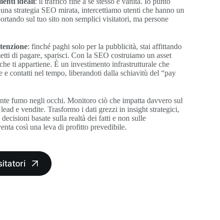
ienti ideali
: il traffico fine a se stesso è vanità. Io punto
o una strategia SEO mirata, intercettiamo utenti che hanno un
ortando sul tuo sito non semplici visitatori, ma persone
ttenzione
: finché paghi solo per la pubblicità, stai affittando
metti di pagare, sparisci. Con la SEO costruiamo un asset
 che ti appartiene. È un investimento infrastrutturale che
 e contatti nel tempo, liberandoti dalla schiavitù del “pay
nte fumo negli occhi. Monitoro ciò che impatta davvero sul
lead e vendite. Trasformo i dati grezzi in insight strategici,
ecisioni basate sulla realtà dei fatti e non sulle
nta così una leva di profitto prevedibile.
sitatori