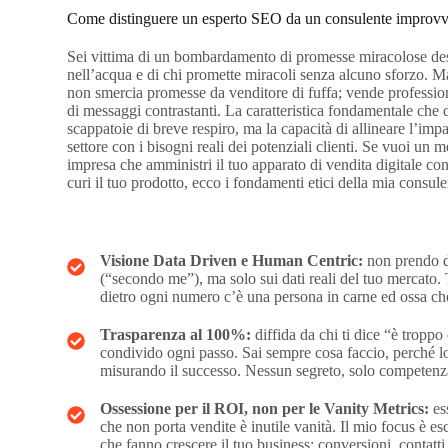
Come distinguere un esperto SEO da un consulente improvv
Sei vittima di un bombardamento di promesse miracolose dest
nell’acqua e di chi promette miracoli senza alcuno sforzo.
non smercia promesse da venditore di fuffa; vende professional
di messaggi contrastanti. La caratteristica fondamentale che d
scappatoie di breve respiro, ma la capacità di allineare l’imp
settore con i bisogni reali dei potenziali clienti. Se vuoi un m
impresa che amministri il tuo apparato di vendita digitale con
curi il tuo prodotto, ecco i fondamenti etici della mia consu
Visione Data Driven e Human Centric:
non prendo de
(“secondo me”), ma solo sui dati reali del tuo mercato.
dietro ogni numero c’è una persona in carne ed ossa ch
Trasparenza al 100%:
diffida da chi ti dice “è troppo
condivido ogni passo. Sai sempre cosa faccio, perché l
misurando il successo. Nessun segreto, solo competenz
Ossessione per il ROI, non per le Vanity Metrics:
es
che non porta vendite è inutile vanità. Il mio focus è e
che fanno crescere il tuo business: conversioni, contatti q