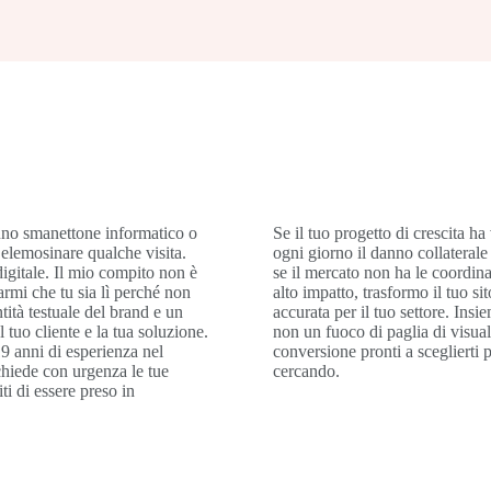
uno smanettone informatico o
Se il tuo progetto di crescita ha
r elemosinare qualche visita.
ogni giorno il danno collaterale
igitale. Il mio compito non è
se il mercato non ha le coordina
rmi che tu sia lì perché non
alto impatto, trasformo il tuo sit
tità testuale del brand e un
accurata per il tuo settore. In
 tuo cliente e la tua soluzione.
non un fuoco di paglia di visual
19 anni di esperienza nel
conversione pronti a sceglierti 
chiede con urgenza le tue
cercando.
ti di essere preso in