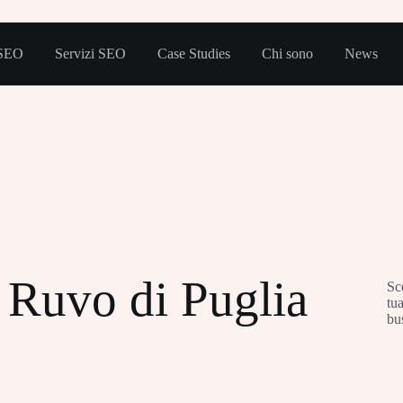
 SEO
Servizi SEO
Case Studies
Chi sono
News
Ruvo di Puglia
Sc
tua
bus