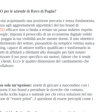
O per le aziende di Ruvo di Puglia?
 stai acquistando una posizione precaria e senza fondamenta,
enza agli aggiornamenti algoritmici del tuo brand di
SEO
efficace non si limita a restare un passo indietro rispetto
gle; imposta il protocollo di un ecosistema digitale solido
 poggia la tua visibilità anche mentre dormi. Il mio obiettivo
 riferimento del settore, passandolo da semplice vetrina statica
ing, capace di attrarre traffico qualificato e trasformarlo in
 di affidarti a dilettanti allo sbaraglio per farti notare:
zzare il tuo peso specifico sui motori, fattore che ti rende
uoi clienti. Ecco le quattro dimensioni del cambiamento che
ollaboro:
on solo un’opzione:
smetti di giocare a nascondino con i
 porta il tuo brand a presidiare le ricerche che contano,
ella scelta logica e naturale per chi cerca soluzioni nel tuo
one di “essere primi”, è questione di essere percepiti come i