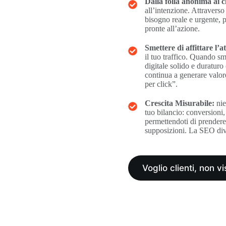
Dalla folla anonima ai cl
all’intenzione. Attravers
bisogno reale e urgente, p
pronte all’azione.
Smettere di affittare l’a
il tuo traffico. Quando s
digitale solido e duraturo
continua a generare valore
per click”.
Crescita Misurabile:
nie
tuo bilancio: conversioni, 
permettendoti di prendere d
supposizioni. La SEO dive
Voglio clienti, non vi