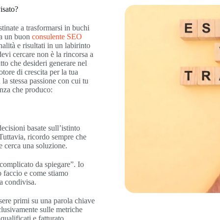
isato?
inate a trasformarsi in buchi
 Ma un buon
consulente SEO
ità e risultati in un labirinto
evi cercare non è la rincorsa a
atto che desideri generare nel
otore di crescita per la tua
 la stessa passione con cui tu
lenza che produco:
cisioni basate sull’istinto
 Tuttavia, ricordo sempre che
e cerca una soluzione.
 complicato da spiegare”. Io
o faccio e come stiamo
a condivisa.
sere primi su una parola chiave
sclusivamente sulle metriche
ualificati e fatturato.