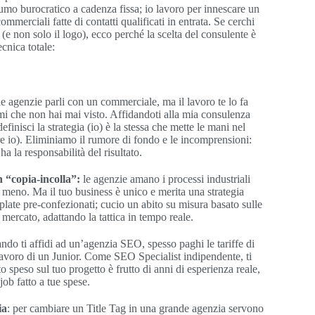
umo burocratico a cadenza fissa; io lavoro per innescare un
ommerciali fatte di contatti qualificati in entrata. Se cerchi
 (e non solo il logo), ecco perché la scelta del consulente è
cnica totale:
e agenzie parli con un commerciale, ma il lavoro te lo fa
rmi che non hai mai visto. Affidandoti alla mia consulenza
finisci la strategia (io) è la stessa che mette le mani nel
re io). Eliminiamo il rumore di fondo e le incomprensioni:
 ha la responsabilità del risultato.
 “copia-incolla”:
le agenzie amano i processi industriali
o meno. Ma il tuo business è unico e merita una strategia
plate pre-confezionati; cucio un abito su misura basato sulle
 mercato, adattando la tattica in tempo reale.
ndo ti affidi ad un’agenzia SEO, spesso paghi le tariffe di
 lavoro di un Junior. Come SEO Specialist indipendente, ti
 speso sul tuo progetto è frutto di anni di esperienza reale,
job fatto a tue spese.
ia
: per cambiare un Title Tag in una grande agenzia servono