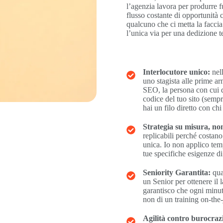
l’agenzia lavora per produrre f
flusso costante di opportunità c
qualcuno che ci metta la faccia
l’unica via per una dedizione te
Interlocutore unico:
nell
uno stagista alle prime a
SEO, la persona con cui de
codice del tuo sito (semp
hai un filo diretto con chi
Strategia su misura, non
replicabili perché costan
unica. Io non applico tem
tue specifiche esigenze di
Seniority Garantita:
qua
un Senior per ottenere il
garantisco che ogni minuto
non di un training on-the-
Agilità contro burocraz