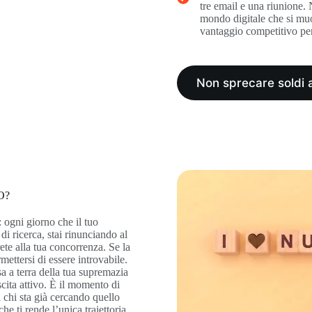
tre email e una riunione.
mondo digitale che si muov
vantaggio competitivo per 
Non sprecare soldi 
EO?
 ogni giorno che il tuo
 di ricerca, stai rinunciando al
te alla tua concorrenza. Se la
mettersi di essere introvabile.
a a terra della tua supremazia
scita attivo. È il momento di
a chi sta già cercando quello
e ti rende l’unica traiettoria