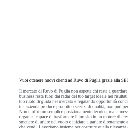
Vuoi ottenere nuovi clienti ad Ruvo di Puglia grazie alla S
Il mercato di Ruvo di Puglia non aspetta chi resta a guardare:
business resta fuori dai radar del tuo target ideale nei risultati
tuo ruolo di guida nel mercato e regalando opportunità concre
tua azienda produce prodotti o servizi di qualità, non può per
Non ti offro un semplice posizionamento tecnico, ma la mess
organica capace di trasformare il tuo sito in un motore di cre
smettere di urlare nel vuoto e iniziare a parlare direttamente 
che vendi. Lavoriamo insieme per costruire quella rilevanza ch