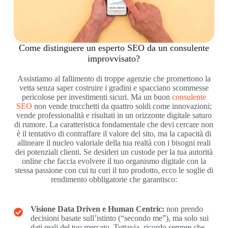
Come distinguere un esperto SEO da un consulente
improvvisato?
Assistiamo al fallimento di troppe agenzie che promettono la
vetta senza saper costruire i gradini e spacciano scommesse
pericolose per investimenti sicuri. Ma un buon
consulente
SEO
non vende trucchetti da quattro soldi come innovazioni;
vende professionalità e risultati in un orizzonte digitale saturo
di rumore. La caratteristica fondamentale che devi cercare non
è il tentativo di contraffare il valore del sito, ma la capacità di
allineare il nucleo valoriale della tua realtà con i bisogni reali
dei potenziali clienti. Se desideri un custode per la tua autorità
online che faccia evolvere il tuo organismo digitale con la
stessa passione con cui tu curi il tuo prodotto, ecco le soglie di
rendimento obbligatorie che garantisco:
Visione Data Driven e Human Centric:
non prendo
decisioni basate sull’istinto (“secondo me”), ma solo sui
dati reali del tuo mercato. Tuttavia, ricordo sempre che