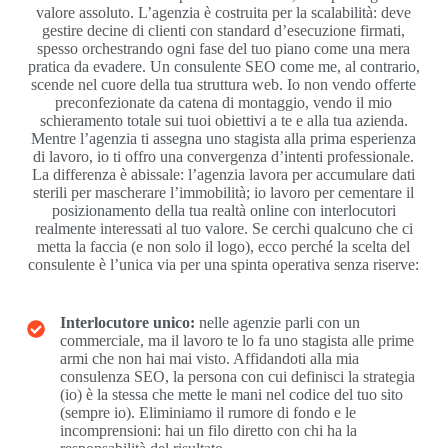
valore assoluto. L’agenzia è costruita per la scalabilità: deve
gestire decine di clienti con standard d’esecuzione firmati,
spesso orchestrando ogni fase del tuo piano come una mera
pratica da evadere. Un consulente SEO come me, al contrario,
scende nel cuore della tua struttura web. Io non vendo offerte
preconfezionate da catena di montaggio, vendo il mio
schieramento totale sui tuoi obiettivi a te e alla tua azienda.
Mentre l’agenzia ti assegna uno stagista alla prima esperienza
di lavoro, io ti offro una convergenza d’intenti professionale.
La differenza è abissale: l’agenzia lavora per accumulare dati
sterili per mascherare l’immobilità; io lavoro per cementare il
posizionamento della tua realtà online con interlocutori
realmente interessati al tuo valore. Se cerchi qualcuno che ci
metta la faccia (e non solo il logo), ecco perché la scelta del
consulente è l’unica via per una spinta operativa senza riserve:
Interlocutore unico:
nelle agenzie parli con un
commerciale, ma il lavoro te lo fa uno stagista alle prime
armi che non hai mai visto. Affidandoti alla mia
consulenza SEO, la persona con cui definisci la strategia
(io) è la stessa che mette le mani nel codice del tuo sito
(sempre io). Eliminiamo il rumore di fondo e le
incomprensioni: hai un filo diretto con chi ha la