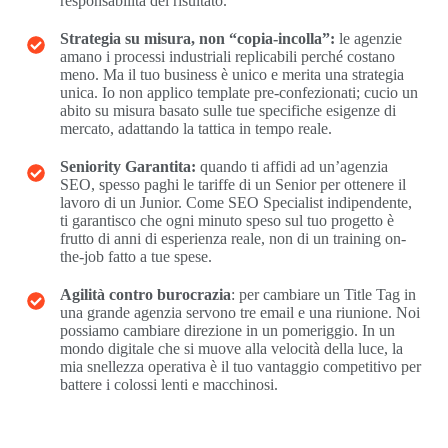
responsabilità del risultato.
Strategia su misura, non “copia-incolla”:
le agenzie
amano i processi industriali replicabili perché costano
meno. Ma il tuo business è unico e merita una strategia
unica. Io non applico template pre-confezionati; cucio un
abito su misura basato sulle tue specifiche esigenze di
mercato, adattando la tattica in tempo reale.
Seniority Garantita:
quando ti affidi ad un’agenzia
SEO, spesso paghi le tariffe di un Senior per ottenere il
lavoro di un Junior. Come SEO Specialist indipendente,
ti garantisco che ogni minuto speso sul tuo progetto è
frutto di anni di esperienza reale, non di un training on-
the-job fatto a tue spese.
Agilità contro burocrazia
: per cambiare un Title Tag in
una grande agenzia servono tre email e una riunione. Noi
possiamo cambiare direzione in un pomeriggio. In un
mondo digitale che si muove alla velocità della luce, la
mia snellezza operativa è il tuo vantaggio competitivo per
battere i colossi lenti e macchinosi.