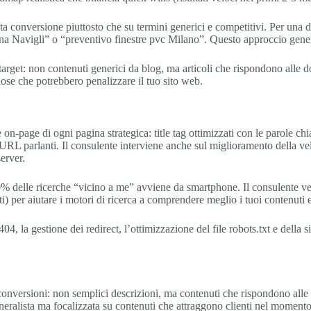
a conversione piuttosto che su termini generici e competitivi. Per una di
ona Navigli” o “preventivo finestre pvc Milano”. Questo approccio genera t
uo target: non contenuti generici da blog, ma articoli che rispondono alle 
hiose che potrebbero penalizzare il tuo sito web.
on-page di ogni pagina strategica: title tag ottimizzati con le parole ch
e URL parlanti. Il consulente interviene anche sul miglioramento della v
erver.
0% delle ricerche “vicino a me” avviene da smartphone. Il consulente veri
per aiutare i motori di ricerca a comprendere meglio i tuoi contenuti e ot
04, la gestione dei redirect, l’ottimizzazione del file robots.txt e della
conversioni: non semplici descrizioni, ma contenuti che rispondono alle o
neralista ma focalizzata su contenuti che attraggono clienti nel moment