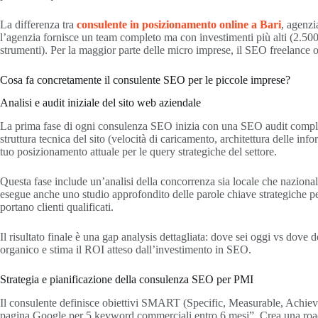
La differenza tra
consulente in posizionamento online
a Bari
, agenzi
l’agenzia fornisce un team completo ma con investimenti più alti (2.500-
strumenti). Per la maggior parte delle micro imprese, il SEO freelance o
Cosa fa concretamente il consulente SEO per le piccole imprese?
Analisi e audit iniziale del sito web aziendale
La prima fase di ogni consulenza SEO inizia con una SEO audit completa 
struttura tecnica del sito (velocità di caricamento, architettura delle inf
tuo posizionamento attuale per le query strategiche del settore.
Questa fase include un’analisi della concorrenza sia locale che naziona
esegue anche uno studio approfondito delle parole chiave strategiche pe
portano clienti qualificati.
Il risultato finale è una gap analysis dettagliata: dove sei oggi vs dove 
organico e stima il ROI atteso dall’investimento in SEO.
Strategia e pianificazione della consulenza SEO per PMI
Il consulente definisce obiettivi SMART (Specific, Measurable, Achievab
pagina Google per 5 keyword commerciali entro 6 mesi”. Crea una roadma