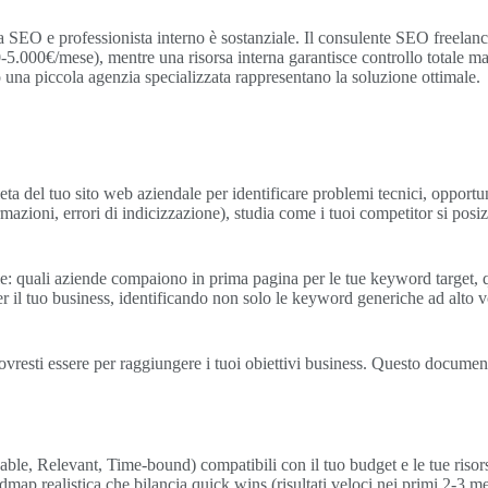
a SEO e professionista interno è sostanziale. Il consulente SEO freelan
5.000€/mese), mentre una risorsa interna garantisce controllo totale ma r
 una piccola agenzia specializzata rappresentano la soluzione ottimale.
del tuo sito web aziendale per identificare problemi tecnici, opportunit
ormazioni, errori di indicizzazione), studia come i tuoi competitor si posi
le: quali aziende compaiono in prima pagina per le tue keyword target, q
r il tuo business, identificando non solo le keyword generiche ad alto 
dovresti essere per raggiungere i tuoi obiettivi business. Questo documento
le, Relevant, Time-bound) compatibili con il tuo budget e le tue risors
p realistica che bilancia quick wins (risultati veloci nei primi 2-3 me