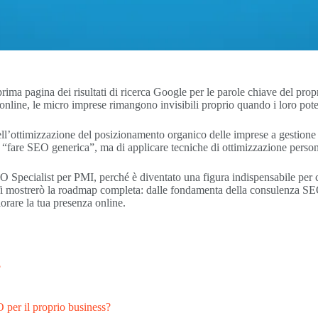
ima pagina dei risultati di ricerca Google per le parole chiave del prop
online, le micro imprese rimangono invisibili proprio quando i loro potenz
l’ottimizzazione del posizionamento organico delle imprese a gestione f
i “fare SEO generica”, ma di applicare tecniche di ottimizzazione personali
O Specialist per PMI, perché è diventato una figura indispensabile per c
. Ti mostrerò la roadmap completa: dalle fondamenta della consulenza SEO
iorare la tua presenza online.
?
 per il proprio business?