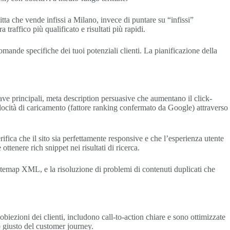
tta che vende infissi a Milano, invece di puntare su “infissi”
raffico più qualificato e risultati più rapidi.
domande specifiche dei tuoi potenziali clienti. La pianificazione della
iave principali, meta description persuasive che aumentano il click-
elocità di caricamento (fattore ranking confermato da Google) attraverso
fica che il sito sia perfettamente responsive e che l’esperienza utente
tenere rich snippet nei risultati di ricerca.
 sitemap XML, e la risoluzione di problemi di contenuti duplicati che
biezioni dei clienti, includono call-to-action chiare e sono ottimizzate
o giusto del customer journey.