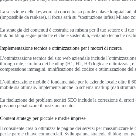
La selezione delle keyword si concentra su parole chiave long-tail ad alt
(impossibile da rankare), il focus sarà su “sostituzione infissi Milano z
La strategia dei contenuti è costruita su misura per il tuo settore e il t
link building segue pratiche etiche e sostenibili, evitando tecniche risc
Implementazione tecnica e ottimizzazione per i motori di ricerca
L’ottimizzazione tecnica del sito web aziendale include l’ottimizzazione 
through rate, struttura dei heading (H1, H2, H3) logica e ottimizzata, 
compressione immagini, minificazione del codice e ottimizzazione del s
L’ottimizzazione mobile è fondamentale per le aziende locali: oltre il 6
mobile sia ottimale. Implementa anche lo schema markup (dati strutturati) 
La risoluzione dei problemi tecnici SEO include la correzione di errori 4
possono penalizzare il posizionamento.
Content strategy per piccole e medie imprese
Il consulente crea o ottimizza le pagine dei servizi per massimizzare le 
per le parole chiave commerciali. Sviluppa una strategia di blog non ge