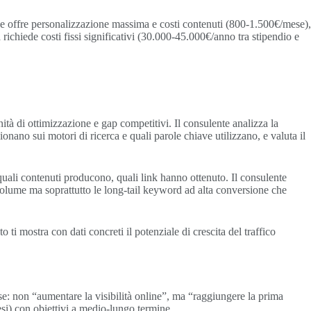
ce offre personalizzazione massima e costi contenuti (800-1.500€/mese),
ichiede costi fissi significativi (30.000-45.000€/anno tra stipendio e
à di ottimizzazione e gap competitivi. Il consulente analizza la
zionano sui motori di ricerca e quali parole chiave utilizzano, e valuta il
uali contenuti producono, quali link hanno ottenuto. Il consulente
volume ma soprattutto le long-tail keyword ad alta conversione che
 ti mostra con dati concreti il potenziale di crescita del traffico
e: non “aumentare la visibilità online”, ma “raggiungere la prima
si) con obiettivi a medio-lungo termine.