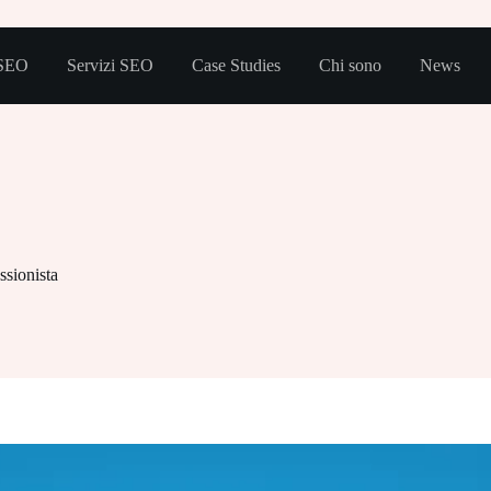
 SEO
Servizi SEO
Case Studies
Chi sono
News
ssionista